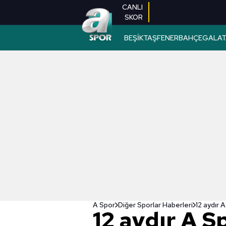
CANLI
SKOR
BEŞİKTAŞ
FENERBAHÇE
GALAT
A Spor
Diğer Sporlar Haberleri
12 aydır 
12 aydır A S