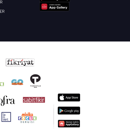
OR
BER