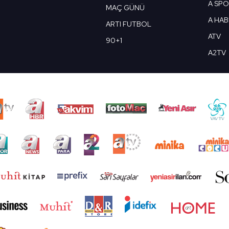
A SP
MAÇ GÜNÜ
A HA
ARTI FUTBOL
ATV
90+1
A2TV