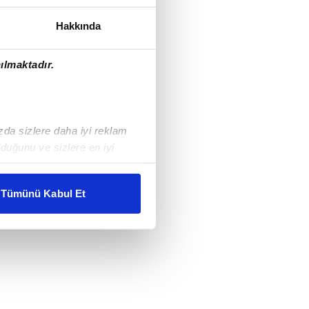
Hakkında
ılmaktadır.
ızda sizlere daha iyi reklam
duğunu ve sizlere en iyi
liyetlerimizi karşılamak
Tümünü Kabul Et
ar gösterilmeyecektir."
çerezler kullanılmaktadır. Bu
u hizmetlerinin sunulması
i ve sizlere yönelik
nılacaktır.