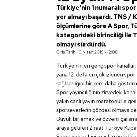
Türkiye'nin 1 numaralı spor
yer almayı başardı. TNS / 
ölçümlerine göre A Spor, T
kategorideki birinciliği ile
olmayı sürdürdü.
Giriş Tarihi:
10 Nisan 2019 - 12:08
Türkiye'nin en genç spor kanalla
yana 12. defa en çok izlenen spor 
sağlamlığını bir kere daha gösterm
Spor yayıncılığının zirvedeki kan
yakın canlı yayın maratonu ile gös
sporseverlerin gözdesi olmaya de
Büyük bir emek ve özverili çalışma
araya getiren Ziraat Türkiye Kupas
Şampiyonlar Ligi maçları ve kıtala