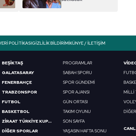
aşağıda yer alan panel vasıtasıyla belirleyebilirsiniz. Çerezlere iliş
lgilendirme Metnimizi
ziyaret edebilirsiniz.
Korunması Kanunu uyarınca hazırlanmış Aydınlatma Metnimizi okum
 çerezlerle ilgili bilgi almak için lütfen
tıklayınız
.
VERI POLITIKASI
GIZLILIK BILDIRIMI
KÜNYE / İLETIŞIM
BEŞİKTAŞ
PROGRAMLAR
VIDE
GALATASARAY
SABAH SPORU
FUTB
FENERBAHÇE
SPOR GÜNDEMİ
BASK
TRABZONSPOR
SPOR AJANSI
MİLLİ
FUTBOL
GÜN ORTASI
VOLE
BASKETBOL
TAKIM OYUNU
DİĞE
ZİRAAT TÜRKİYE KUPASI
SON SAYFA
CANL
DİĞER SPORLAR
YAŞASIN HAFTA SONU