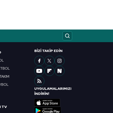
kin detaylı bilgi için Ayarlar
ak ve sitemizde ilgili
BIZI TAKIP EDIN
O
OL
ETBOL
 TAKIM
YBOL
UYGULAMALARIMIZI
R
İNDİRİN!
I TV