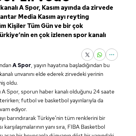
 kanalı A Spor, Kasım ayında da zirvede
Kantar Media Kasım ayı reyting
üm Kişiler Tüm Gün ve bir çok
 Türkiye’nin en çok izlenen spor kanalı
rından
A Spor
, yayın hayatına başladığından bu
kanalı unvanını elde ederek zirvedeki yerinin
iş oldu.
alı A Spor, sporun haber kanalı olduğunu 24 saate
terirken; futbol ve basketbol yayınlarıyla da
vam ediyor.
yı barındırarak Türkiye'nin tüm renklerini bir
ı karşılaşmalarının yanı sıra, FIBA Basketbol
rı aşan bir heyecanla dünyanın dört bir yanındaki