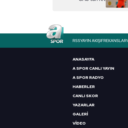
Çerezlere ilişkin tercihlerinizi 
butonuna tıklayabilir,
Çerez Bi
6698 sayılı Kişisel Verilerin 
mevzuata uygun olarak kullanılan
RSS
YAYIN AKIŞI
FREKANSLAR
ANASAYFA
A SPOR CANLI YAYIN
A SPOR RADYO
HABERLER
CANLI SKOR
YAZARLAR
GALERİ
VİDEO