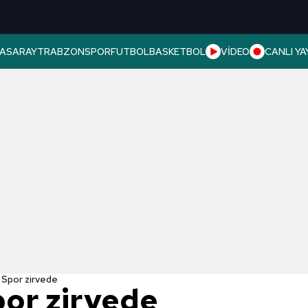
ASARAY
TRABZONSPOR
FUTBOL
BASKETBOL
VİDEO
CANLI YA
A Spor zirvede
por zirvede