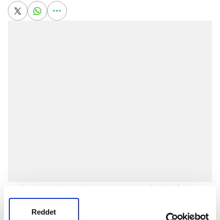
Kadın Tenisçiler Birliği (WTA) tarafından başkent
Taipei'de organize edilen toplam 115 bin dolar ödüllü
Reddet
turnuvanın çeyrek finalinde Tayvanlı Chin-Wei Chan