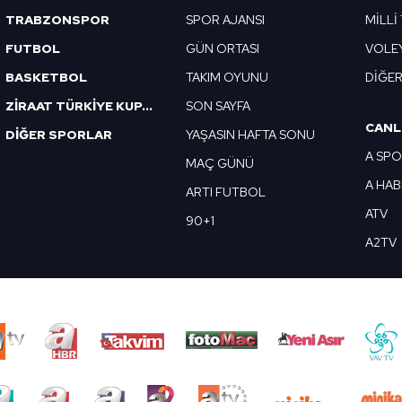
TRABZONSPOR
SPOR AJANSI
MİLLİ
FUTBOL
GÜN ORTASI
VOLE
BASKETBOL
TAKIM OYUNU
DİĞE
ZİRAAT TÜRKİYE KUPASI
SON SAYFA
CANL
DİĞER SPORLAR
YAŞASIN HAFTA SONU
A SP
MAÇ GÜNÜ
A HA
ARTI FUTBOL
ATV
90+1
A2TV