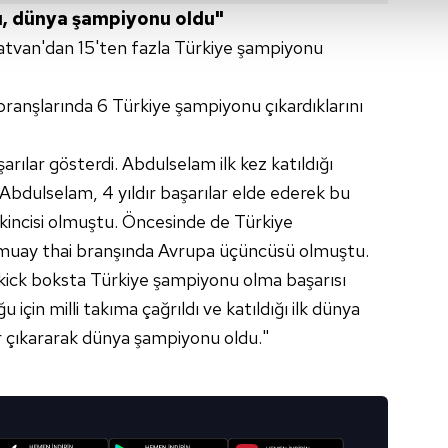
dı, dünya şampiyonu oldu"
isel verileriniz işlenmekte olup gerekli olan çerezler bilgi toplum
 çerezler, sitemizin daha işlevsel kılınması ve kişiselleştirilmes
atvan'dan 15'ten fazla Türkiye şampiyonu
 yapılması, amaçlarıyla sınırlı olarak açık rızanız dahilinde kulla
branşlarında 6 Türkiye şampiyonu çıkardıklarını
aşağıda yer alan panel vasıtasıyla belirleyebilirsiniz. Çerezlere iliş
lgilendirme Metnimizi
ziyaret edebilirsiniz.
arılar gösterdi. Abdulselam ilk kez katıldığı
Korunması Kanunu uyarınca hazırlanmış Aydınlatma Metnimizi okum
 Abdulselam, 4 yıldır başarılar elde ederek bu
 çerezlerle ilgili bilgi almak için lütfen
tıklayınız
.
 ikincisi olmuştu. Öncesinde de Türkiye
 muay thai branşında Avrupa üçüncüsü olmuştu.
kick boksta Türkiye şampiyonu olma başarısı
için milli takıma çağrıldı ve katıldığı ilk dünya
 çıkararak dünya şampiyonu oldu."
I