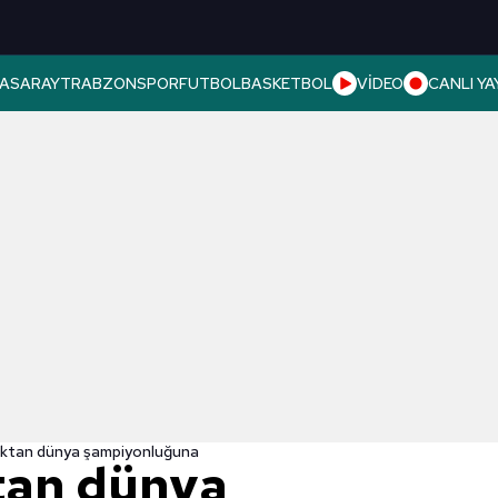
ASARAY
TRABZONSPOR
FUTBOL
BASKETBOL
VİDEO
CANLI YA
lıktan dünya şampiyonluğuna
ktan dünya