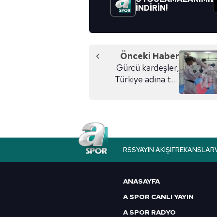
İNDİRİN!
Önceki Haber
Gürcü kardeşler,
Türkiye adına ter
döküyor
RSS
YAYIN AKIŞI
FREKANSLAR
ANASAYFA
A SPOR CANLI YAYIN
A SPOR RADYO