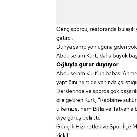
Genç sporcu, restoranda bulaşık yık
getirdi.
Dünya şampiyonluğuna giden yold
Abdulselam Kurt, daha büyük başar
Oğluyla gurur duyuyor
Abdulselam Kurt'un babası Ahmet 
yaptığını hem de yanında çalıştığın
Derslerinde ve sporda çok başarıl
dile getiren Kurt, "Rabbime şük
ülkemize, hem Bitlis ve Tatvan'a 
diye görüş belirtti.
Gençlik Hizmetleri ve Spor İlçe 
kick boks sporcusu olduğunu ifade