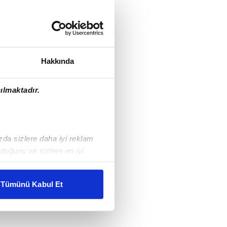
Hakkında
ılmaktadır.
ızda sizlere daha iyi reklam
duğunu ve sizlere en iyi
liyetlerimizi karşılamak
Tümünü Kabul Et
ar gösterilmeyecektir."
çerezler kullanılmaktadır. Bu