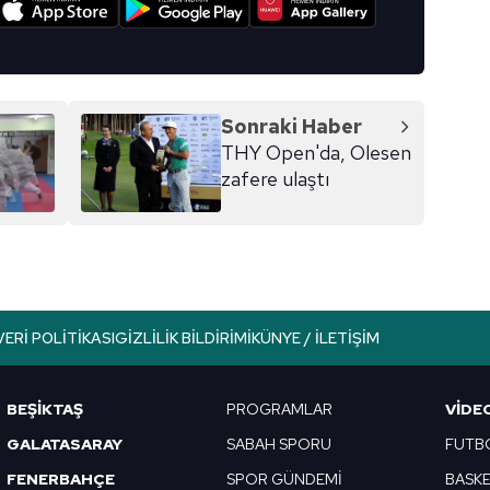
Sonraki Haber
THY Open'da, Olesen
zafere ulaştı
VERI POLITIKASI
GIZLILIK BILDIRIMI
KÜNYE / İLETIŞIM
BEŞİKTAŞ
PROGRAMLAR
VIDE
GALATASARAY
SABAH SPORU
FUTB
FENERBAHÇE
SPOR GÜNDEMİ
BASK