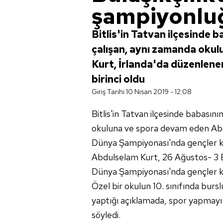
şampiyonlu
Bitlis'in Tatvan ilçesinde b
çalışan, aynı zamanda oku
Kurt, İrlanda'da düzenlen
birinci oldu
Giriş Tarihi:
10 Nisan 2019 - 12:08
Bitlis'in Tatvan ilçesinde babasını
okuluna ve spora devam eden Abd
Dünya Şampiyonası'nda gençler ka
Abdulselam Kurt, 26 Ağustos- 3 E
Dünya Şampiyonası'nda gençler kat
Özel bir okulun 10. sınıfında bur
yaptığı açıklamada, spor yapmayı 
söyledi.