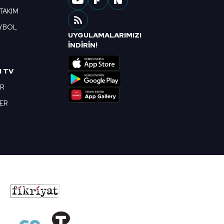
 TAKIM
YBOL
UYGULAMALARIMIZI
R
İNDİRİN!
I TV
OR
BER