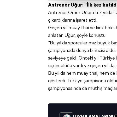
Antrenör Uğur: "İlk kez katıl
çerezler vasıtasıyla çeşitli kiş
amacıyla kullanılmaktadır. Diğer
Antrenör Ömer Uğur da 7 yılda T
reklam/pazarlama faaliyetlerinin
çıkardıklarına işaret etti.
Geçen yıl muay thai ve kick boks 
Çerezlere ilişkin tercihlerinizi 
anlatan Uğur, şöyle konuştu:
butonuna tıklayabilir,
Çerez Bi
"Bu yıl da sporcularımız büyük baş
6698 sayılı Kişisel Verilerin 
şampiyonada dünya birincisi oldu.
mevzuata uygun olarak kullanılan
seviyeye geldi. Önceki yıl Türkiye
üçüncülüğü vardı ve geçen yıl da
Bu yıl da hem muay thai, hem de 
gösterdi. Türkiye şampiyonu olduğu 
şampiyonasında da müthiş maçlar
UYGULAMALARIMIZ