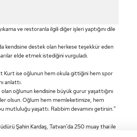
ama ve restoranla ilgili diğer işleri yaptığını dile
a kendisine destek olan herkese teşekkür eden
ılar elde etmek istediğini vurguladı.
Kurt ise oğlunun hem okula gittiğini hem spor
ı anlattı.
ı olan oğlunun kendisine büyük gurur yaşattığını
ürler olsun. Oğlum hem memleketimize, hem
bu mutluluğu yaşattı. Rabbim devamını getirsin."
Müdürü Şahin Kardaş, Tatvan'da 250 muay thai ile
 etti.