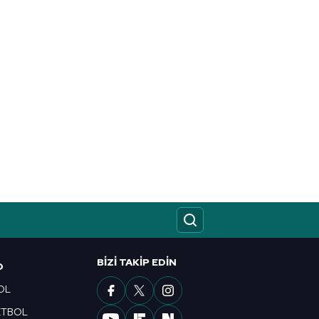
BIZI TAKIP EDIN
O
OL
ETBOL