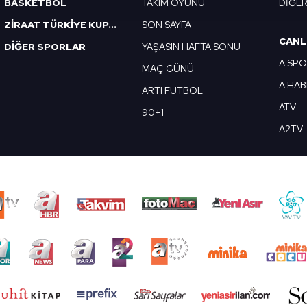
BASKETBOL
TAKIM OYUNU
DİĞE
 yapılması, amaçlarıyla sınırlı olarak açık rızanız dahilinde kulla
ZİRAAT TÜRKİYE KUPASI
SON SAYFA
CANL
DİĞER SPORLAR
YAŞASIN HAFTA SONU
aşağıda yer alan panel vasıtasıyla belirleyebilirsiniz. Çerezlere iliş
A SP
lgilendirme Metnimizi
ziyaret edebilirsiniz.
MAÇ GÜNÜ
A HA
ARTI FUTBOL
Korunması Kanunu uyarınca hazırlanmış Aydınlatma Metnimizi okum
ATV
90+1
 çerezlerle ilgili bilgi almak için lütfen
tıklayınız
.
A2TV