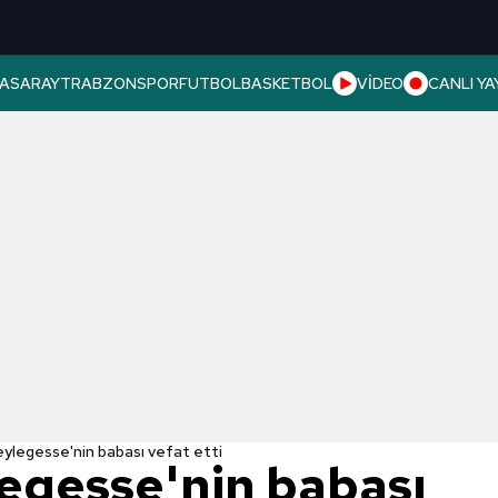
ASARAY
TRABZONSPOR
FUTBOL
BASKETBOL
VİDEO
CANLI YA
ylegesse'nin babası vefat etti
egesse'nin babası