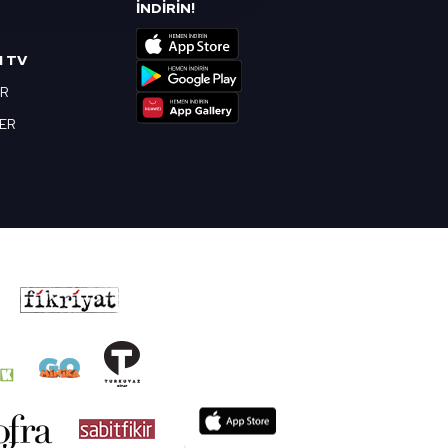
R
İNDİRİN!
nılacaktır.
I TV
kin detaylı bilgi için Ayarlar
OR
BER
ak ve sitemizde ilgili