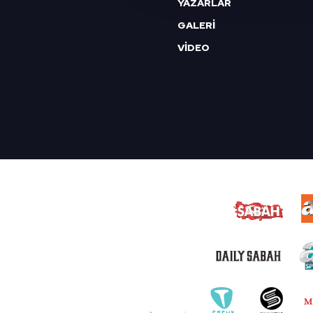
YAZARLAR
reklam/pazarlama faaliyetlerinin
GALERİ
VİDEO
Çerezlere ilişkin tercihlerinizi 
butonuna tıklayabilir,
Çerez Bi
6698 sayılı Kişisel Verilerin 
mevzuata uygun olarak kullanılan