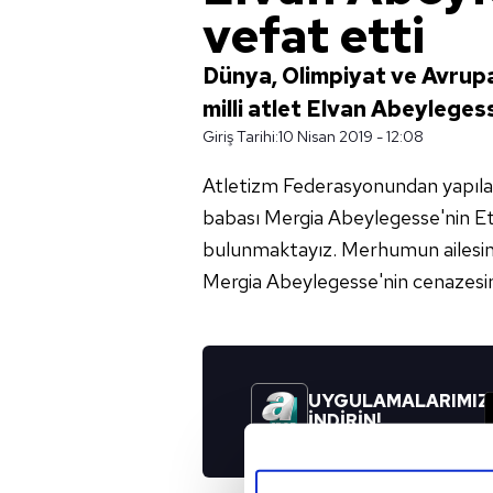
vefat etti
Dünya, Olimpiyat ve Avrup
milli atlet Elvan Abeyleges
Giriş Tarihi:
10 Nisan 2019 - 12:08
Atletizm Federasyonundan yapılan
babası Mergia Abeylegesse'nin Et
bulunmaktayız. Merhumun ailesine 
Mergia Abeylegesse'nin cenazesini
UYGULAMALARIMIZ
İNDİRİN!