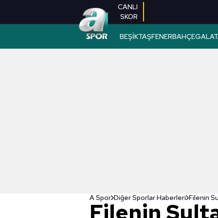
CANLI
SKOR
BEŞİKTAŞ
FENERBAHÇE
GALAT
A Spor
Diğer Sporlar Haberleri
Filenin Su
Filenin Sult