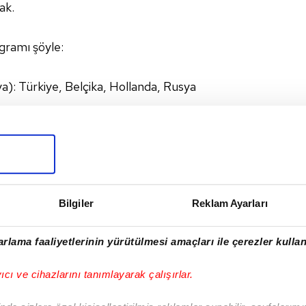
ak.
gramı şöyle:
a): Türkiye, Belçika, Hollanda, Rusya
D): Türkiye, Almanya, ABD, Japonya
ye): Türkiye, Belçika, Brezilya, İtalya
Bilgiler
Reklam Ayarları
I
rlama faaliyetlerinin yürütülmesi amaçları ile çerezler kullan
yıcı ve cihazlarını tanımlayarak çalışırlar.