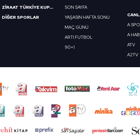
ZİRAAT TÜRKİYE KUPASI
SON SAYFA
CANL
DİĞER SPORLAR
YAŞASIN HAFTA SONU
A SP
MAÇ GÜNÜ
A HA
ARTI FUTBOL
ATV
90+1
A2TV