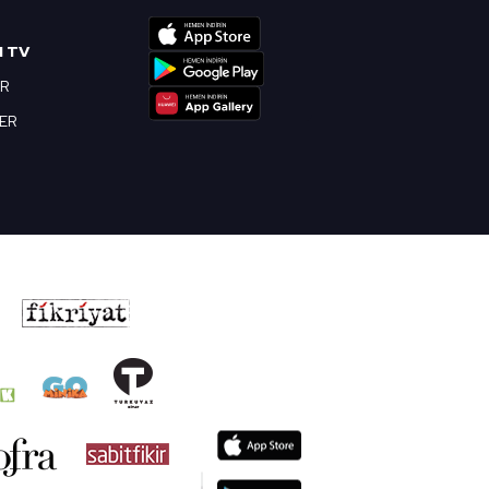
I TV
OR
BER