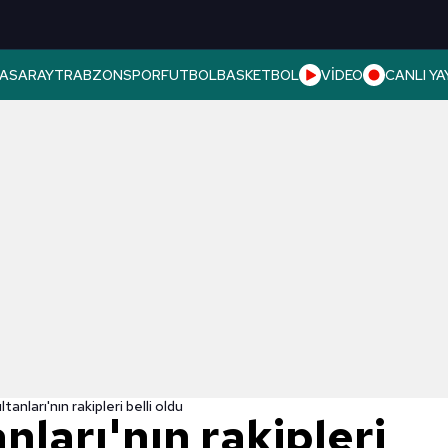
ASARAY
TRABZONSPOR
FUTBOL
BASKETBOL
VİDEO
CANLI YA
ltanları'nın rakipleri belli oldu
anları'nın rakipleri