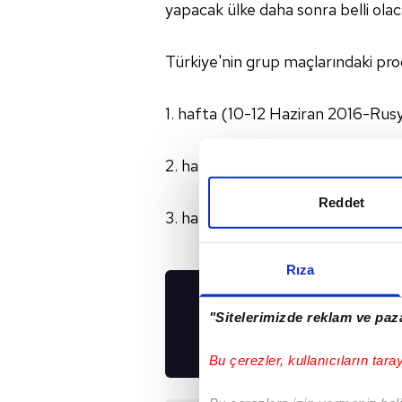
yapacak ülke daha sonra belli olac
Türkiye'nin grup maçlarındaki pro
1. hafta (10-12 Haziran 2016-Rusy
2. hafta (17-19 Haziran 2016-AB
Reddet
3. hafta (24-26 Haziran 2016-Türki
Rıza
UYGULAMALARIMIZ
"Sitelerimizde reklam ve paza
İNDİRİN!
Bu çerezler, kullanıcıların tara