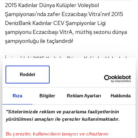
2015 Kadınlar Dünya Kulüpler Voleybol
Şampiyonası'nda zafer Eczacıbaşı Vitra'nın! 2015
DenizBank Kadınlar CEV Şampiyonlar Ligi
şampiyonu Eczacıbaşı VitrA, müthiş sezonu dünya
şampiyonluğu ile taçlandırdı!
İsviçre'deki 2015 Kadınlar Dünya Kulüpler Voleybol
Şampiyonası'nın finalinde Rusya'nın Dinamo
Reddet
Krasnodar takımı ile karşılaşan temlsilcimiz, 3-1'lik
galibiyetle kupaya uzandı!
Rıza
Bilgiler
Reklam Ayarları
Hakkında
Eczacıbaşı VitrA, Rus rakibi karşısında 25-16 ve 25-
21 ile 2-0 öne geçti. 3. Sette 24-22'yi yakalayan
"Sitelerimizde reklam ve pazarlama faaliyetlerinin
yürütülmesi amaçları ile çerezler kullanılmaktadır.
temsilcimiz 2 şampiyonluk sayısından yararlanamadı
ve Dinamo Krasnodar 26-24 ile durumu 2-1 yapıp
Bu çerezler, kullanıcıların tarayıcı ve cihazlarını