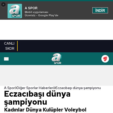
×
A SPOR
İNDİR
Mobil uygulaması
Ücretsiz - Google Play'de
CANLI
SKOR
A Spor
Diğer Sporlar Haberleri
Eczacıbaşı dünya şampiyonu
Eczacıbaşı dünya
şampiyonu
Kadınlar Dünya Kulüpler Voleybol