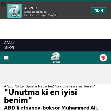
×
A SPOR
İNDİR
Mobil uygulaması
Ücretsiz - Google Play'de
CANLI
SKOR
A Spor
Diğer Sporlar Haberleri
"Unutma ki en iyisi benim"
"Unutma ki en iyisi
benim"
ABD'li efsanevi boksör Muhammed Ali,