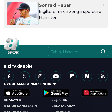
hazırlanmış Aydınlatma Metnimizi okumak ve sitemizde
Sonraki Haber
ilgili mevzuata uygun olarak kullanılan çerezlerle ilgili bilgi
İngiltere'nin en zengin sporcusu
almak için lütfen
tıklayınız
.
Hamilton
BIZI TAKIP EDIN
UYGULAMALARIMIZI İNDİRİN!
ANASAYFA
BEŞİKTAŞ
A SPOR CANLI YAYIN
GALATASARAY