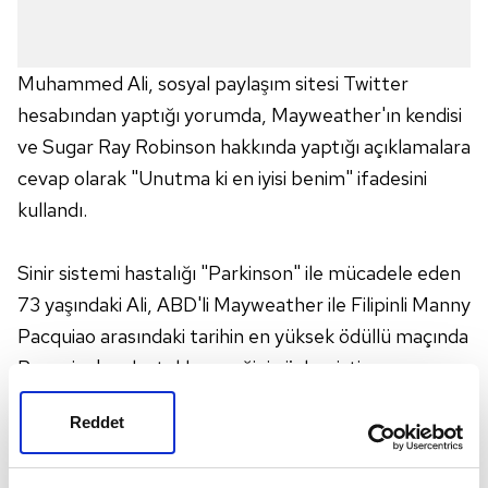
Muhammed Ali, sosyal paylaşım sitesi Twitter
hesabından yaptığı yorumda, Mayweather'ın kendisi
ve Sugar Ray Robinson hakkında yaptığı açıklamalara
cevap olarak "Unutma ki en iyisi benim" ifadesini
kullandı.
Sinir sistemi hastalığı "Parkinson" ile mücadele eden
73 yaşındaki Ali, ABD'li Mayweather ile Filipinli Manny
Pacquiao arasındaki tarihin en yüksek ödüllü maçında
Pacquiao'yu destekleyeceğini söylemişti.
Reddet
Mayweather ise sonrasında yaptığı açıklamada,
"Kimse Muhammed Ali ve Sugar Ray Robinson'ın