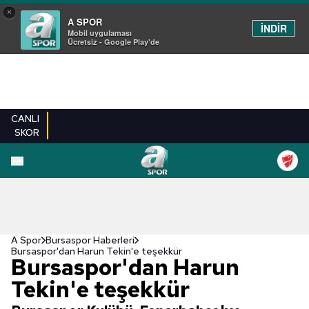
×
A SPOR
İNDİR
Mobil uygulaması
Ücretsiz - Google Play'de
CANLI
SKOR
A Spor
Bursaspor Haberleri
Bursaspor'dan Harun Tekin'e teşekkür
Bursaspor'dan Harun
Tekin'e teşekkür