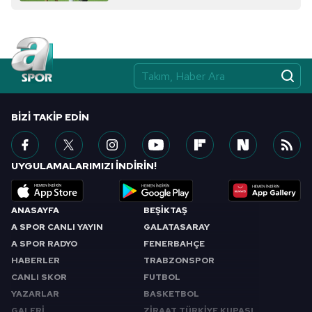
Çerezlere ilişkin tercihlerinizi aşağıda yer alan panel
vasıtasıyla belirleyebilirsiniz. Çerezlere ilişkin detaylı bilgi
için Ayarlar butonuna tıklayabilir,
Çerez Bilgilendirme
Metnimizi
ziyaret edebilirsiniz.
6698 sayılı Kişisel Verilerin Korunması Kanunu uyarınca
BIZI TAKIP EDIN
hazırlanmış Aydınlatma Metnimizi okumak ve sitemizde
ilgili mevzuata uygun olarak kullanılan çerezlerle ilgili bilgi
almak için lütfen
tıklayınız
.
UYGULAMALARIMIZI İNDİRİN!
ANASAYFA
BEŞİKTAŞ
A SPOR CANLI YAYIN
GALATASARAY
A SPOR RADYO
FENERBAHÇE
HABERLER
TRABZONSPOR
CANLI SKOR
FUTBOL
YAZARLAR
BASKETBOL
GALERİ
ZİRAAT TÜRKİYE KUPASI