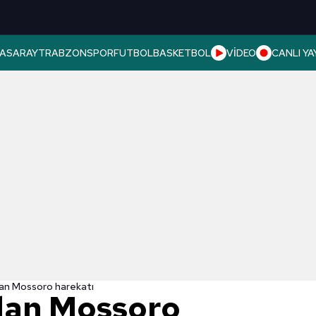
ASARAY
TRABZONSPOR
FUTBOL
BASKETBOL
VİDEO
CANLI YA
an Mossoro harekatı
dan Mossoro