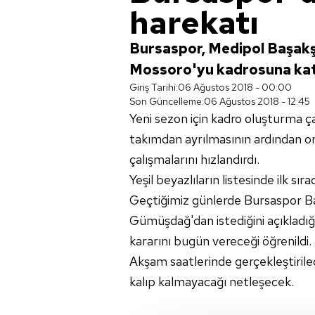
harekatı
Bursaspor, Medipol Başakşe
Mossoro'yu kadrosuna katma
Giriş Tarihi:
06 Ağustos 2018 - 00:00
Son Güncelleme:
06 Ağustos 2018 - 12:45
Yeni sezon için kadro oluşturma ç
takımdan ayrılmasının ardından o
çalışmalarını hızlandırdı.
Yeşil beyazlıların listesinde ilk s
Geçtiğimiz günlerde Bursaspor Ba
Gümüşdağ'dan istediğini açıkladı
kararını bugün vereceği öğrenildi.
Akşam saatlerinde gerçekleştiri
kalıp kalmayacağı netleşecek.