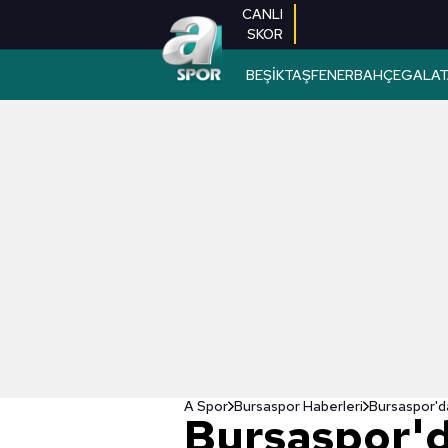
CANLI
SKOR
BEŞİKTAŞ
FENERBAHÇE
GALAT
A Spor
Bursaspor Haberleri
Bursaspor'd
Bursaspor'