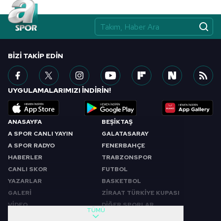
Çerezlere ilişkin tercihlerinizi aşağıda yer alan panel
vasıtasıyla belirleyebilirsiniz. Çerezlere ilişkin detaylı bilgi
için Ayarlar butonuna tıklayabilir,
Çerez Bilgilendirme
Metnimizi
ziyaret edebilirsiniz.
BIZI TAKIP EDIN
6698 sayılı Kişisel Verilerin Korunması Kanunu uyarınca
hazırlanmış Aydınlatma Metnimizi okumak ve sitemizde
ilgili mevzuata uygun olarak kullanılan çerezlerle ilgili bilgi
UYGULAMALARIMIZI İNDİRİN!
almak için lütfen
tıklayınız
.
ANASAYFA
BEŞİKTAŞ
A SPOR CANLI YAYIN
GALATASARAY
A SPOR RADYO
FENERBAHÇE
HABERLER
TRABZONSPOR
CANLI SKOR
FUTBOL
YAZARLAR
BASKETBOL
GALERİ
ZİRAAT TÜRKİYE KUPASI
VİDEO
DİĞER SPORLAR
TÜMÜ