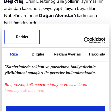
Beşiktaş
, Ersin Destanoğlu ile yollarını ayırmasının
ardından kalesine takviye yaptı. Siyah beyazlılar,
Nübel'in ardından
Doğan Alemdar
'ı kadrosuna
kattığını duyurdu.
Konuya ilişkin yapılan açıklamada;
"Profesyonel
futbolcu Doğan Alemdar'ın nihai transferi
Reddet
hususunda Başakşehir FK ile anlaşmaya
varılmış ve Doğan Alemdar ile 4 yıllık (2029-
Rıza
Bilgiler
Reklam Ayarları
Hakkında
30 sezonu sonuna kadar) sözleşme
imzalanmıştır. Kulübümüze önemli
"Sitelerimizde reklam ve pazarlama faaliyetlerinin
hizmetlerde bulunacağına inandığımız Doğan
yürütülmesi amaçları ile çerezler kullanılmaktadır.
Alemdar'a şanlı formamızla başarılar diler,
Bu çerezler, kullanıcıların tarayıcı ve cihazlarını
kamuoyunun bilgisine saygılarımızla sunarız."
tanımlayarak çalışırlar.
denildi.
Resmi Açıklama | Doğan Alemdar
Bu çerezlere izin vermeniz halinde sizlere özel
kişiselleştirilmiş reklamlar sunabilir, sayfalarımızda sizlere