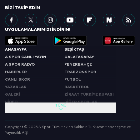
BIZI TAKIP EDIN
UYGULAMALARIMIZI İNDİRİN!
ANASAYFA
BEŞİKTAŞ
A SPOR CANLI YAYIN
GALATASARAY
A SPOR RADYO
FENERBAHÇE
HABERLER
TRABZONSPOR
CANLI SKOR
FUTBOL
YAZARLAR
BASKETBOL
GALERİ
ZİRAAT TÜRKİYE KUPASI
VİDEO
DİĞER SPORLAR
TÜMÜ
PROGRAMLAR
VIDEO
SABAH SPORU
FUTBOL
Copyright © 2026 A Spor. Tüm Hakları Saklıdır. Turkuvaz Haberleşme ve
SPOR GÜNDEMİ
BASKETBOL
Yayıncılık A.Ş.
SPOR AJANSI
MİLLİ TAKIM