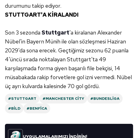
durumunu takip ediyor.
verileriniz işlenmekte olup gerekli olan çerezler bilgi
toplumu hizmetlerinin sunulması amacıyla
STUTTGART'A KİRALANDI
kullanılmaktadır. Diğer çerezler, sitemizin daha işlevsel
kılınması ve kişiselleştirilmesi ve sizlere yönelik
Son 3 sezonda
Stuttgart
'a kiralanan Alexander
reklam/pazarlama faaliyetlerinin yapılması, amaçlarıyla
Nübel'in Bayern Münih ile olan sözleşmesi Haziran
sınırlı olarak açık rızanız dahilinde kullanılacaktır.
2029'da sona erecek. Geçtiğimiz sezonu 62 puanla
Çerezlere ilişkin tercihlerinizi aşağıda yer alan panel
4'üncü sırada noktalayan Stuttgart'ta 49
vasıtasıyla belirleyebilirsiniz. Çerezlere ilişkin detaylı bilgi
karşılaşmada forma giyen başarılı file bekçisi, 14
için Ayarlar butonuna tıklayabilir,
Çerez Bilgilendirme
müsabakada rakip forvetlere gol izni vermedi. Nübel
Metnimizi
ziyaret edebilirsiniz.
üç ayrı kulvarda kalesinde 70 gol gördü.
6698 sayılı Kişisel Verilerin Korunması Kanunu uyarınca
#STUTTGART
#MANCHESTER CITY
#BUNDESLIGA
hazırlanmış Aydınlatma Metnimizi okumak ve sitemizde
#BILD
#BENFICA
ilgili mevzuata uygun olarak kullanılan çerezlerle ilgili bilgi
almak için lütfen
tıklayınız
.
UYGULAMALARIMIZI İNDİRİN!