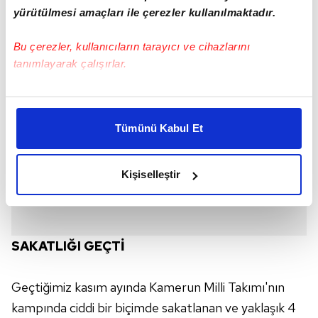
yürütülmesi amaçları ile çerezler kullanılmaktadır.
Bu çerezler, kullanıcıların tarayıcı ve cihazlarını
tanımlayarak çalışırlar.
Bu çerezlere izin vermeniz halinde sizlere özel
kişiselleştirilmiş reklamlar sunabilir, sayfalarımızda sizlere
Tümünü Kabul Et
daha iyi reklam deneyimi yaşatabiliriz. Bunu yaparken
amacımızın size daha iyi bir reklam deneyimi sunmak
olduğunu ve sizlere en iyi içerikleri sunabilmek adına
Kişiselleştir
elimizden gelen çabayı gösterdiğimizi ve bu noktada,
reklamların maliyetlerimizi karşılamak noktasında tek gelir
kalemimiz olduğunu sizlere hatırlatmak isteriz.
SAKATLIĞI GEÇTİ
Her halükârda, kullanıcılar, bu çerezlere izin vermedikleri
takdirde, kullanıcılara hedefli reklamlar
Geçtiğimiz kasım ayında Kamerun Milli Takımı'nın
gösterilmeyecektir."
kampında ciddi bir biçimde sakatlanan ve yaklaşık 4