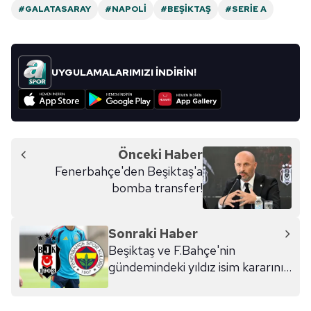
#GALATASARAY
#NAPOLI
#BEŞIKTAŞ
#SERIE A
UYGULAMALARIMIZI İNDİRİN!
Önceki Haber
Fenerbahçe'den Beşiktaş'a
bomba transfer!
Sonraki Haber
Beşiktaş ve F.Bahçe'nin
gündemindeki yıldız isim kararını
verdi!