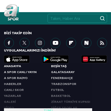
BIZI TAKIP EDIN
UYGULAMALARIMIZI İNDİRİN!
ANASAYFA
BEŞİKTAŞ
A SPOR CANLI YAYIN
GALATASARAY
A SPOR RADYO
FENERBAHÇE
HABERLER
TRABZONSPOR
CANLI SKOR
FUTBOL
YAZARLAR
BASKETBOL
GALERİ
ZİRAAT TÜRKİYE KUPASI
VİDEO
DİĞER SPORLAR
TÜMÜ