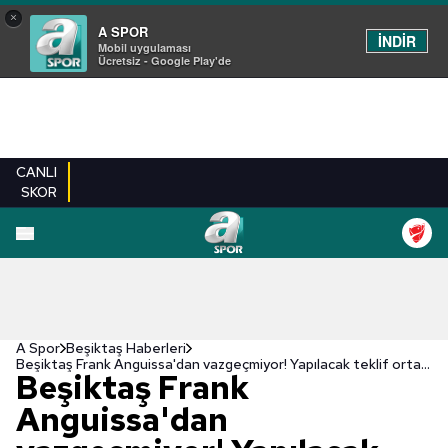
×
A SPOR
İNDİR
Mobil uygulaması
Ücretsiz - Google Play'de
CANLI
SKOR
A Spor
Beşiktaş Haberleri
Beşiktaş Frank Anguissa'dan vazgeçmiyor! Yapılacak teklif ortaya çıktı
Beşiktaş Frank
Anguissa'dan