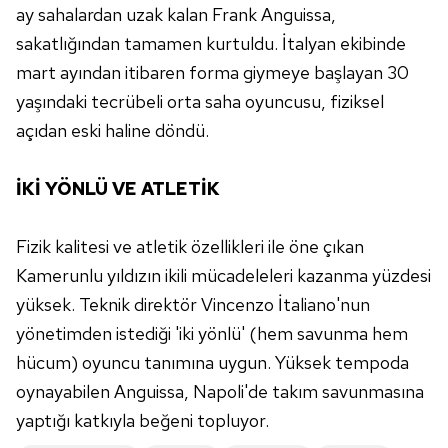
Sizlere daha iyi bir hizmet sunabilmek için İnternet
ay sahalardan uzak kalan Frank Anguissa,
Sitemizde kendimize ve üçüncü kişilere ait çerezler
sakatlığından tamamen kurtuldu. İtalyan ekibinde
kullanılmaktadır. Bu çerezler vasıtasıyla çeşitli kişisel
mart ayından itibaren forma giymeye başlayan 30
verileriniz işlenmekte olup gerekli olan çerezler bilgi
toplumu hizmetlerinin sunulması amacıyla
yaşındaki tecrübeli orta saha oyuncusu, fiziksel
kullanılmaktadır. Diğer çerezler, sitemizin daha işlevsel
açıdan eski haline döndü.
kılınması ve kişiselleştirilmesi ve sizlere yönelik
reklam/pazarlama faaliyetlerinin yapılması, amaçlarıyla
İKİ YÖNLÜ VE ATLETİK
sınırlı olarak açık rızanız dahilinde kullanılacaktır.
Çerezlere ilişkin tercihlerinizi aşağıda yer alan panel
Fizik kalitesi ve atletik özellikleri ile öne çıkan
vasıtasıyla belirleyebilirsiniz. Çerezlere ilişkin detaylı bilgi
Kamerunlu yıldızın ikili mücadeleleri kazanma yüzdesi
için Ayarlar butonuna tıklayabilir,
Çerez Bilgilendirme
yüksek. Teknik direktör Vincenzo İtaliano'nun
Metnimizi
ziyaret edebilirsiniz.
yönetimden istediği 'iki yönlü' (hem savunma hem
hücum) oyuncu tanımına uygun. Yüksek tempoda
6698 sayılı Kişisel Verilerin Korunması Kanunu uyarınca
hazırlanmış Aydınlatma Metnimizi okumak ve sitemizde
oynayabilen Anguissa, Napoli'de takım savunmasına
ilgili mevzuata uygun olarak kullanılan çerezlerle ilgili bilgi
yaptığı katkıyla beğeni topluyor.
almak için lütfen
tıklayınız
.