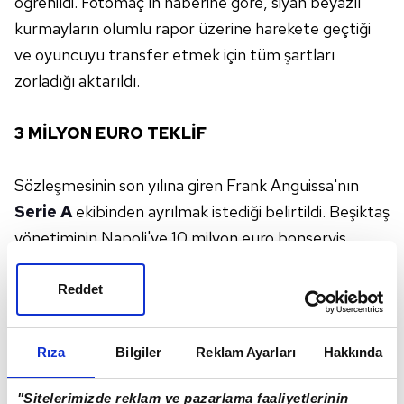
öğrenildi. Fotomaç'ın haberine göre, siyah beyazlı
kurmayların olumlu rapor üzerine harekete geçtiği
ve oyuncuyu transfer etmek için tüm şartları
zorladığı aktarıldı.
3 MİLYON EURO TEKLİF
Sözleşmesinin son yılına giren Frank Anguissa'nın
Serie A
ekibinden ayrılmak istediği belirtildi. Beşiktaş
yönetiminin Napoli'ye 10 milyon euro bonservis
bedeli, deneyimli orta sahaya ise yıllık 2.5-3 milyon
euro bandında teklif yapmayı planladığı ifade edildi.
Reddet
Ezeli rakip
Galatasaray
'ın da transfer gündeminde
yer alan Kamerunlu futbolcu, diğer kulüplerden
Rıza
Bilgiler
Reklam Ayarları
Hakkında
gelecek teklifleri masaya yatırdıktan sonra geleceği
ile ilgili nihai kararını verecek.
"Sitelerimizde reklam ve pazarlama faaliyetlerinin