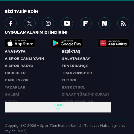
BIZI TAKIP EDIN
UYGULAMALARIMIZI İNDİRİN!
ANASAYFA
BEŞİKTAŞ
A SPOR CANLI YAYIN
GALATASARAY
A SPOR RADYO
FENERBAHÇE
HABERLER
TRABZONSPOR
CANLI SKOR
FUTBOL
YAZARLAR
BASKETBOL
GALERİ
ZİRAAT TÜRKİYE KUPASI
VİDEO
DİĞER SPORLAR
TÜMÜ
PROGRAMLAR
VIDEO
SABAH SPORU
FUTBOL
Copyright © 2026 A Spor. Tüm Hakları Saklıdır. Turkuvaz Haberleşme ve
SPOR GÜNDEMİ
BASKETBOL
Yayıncılık A.Ş.