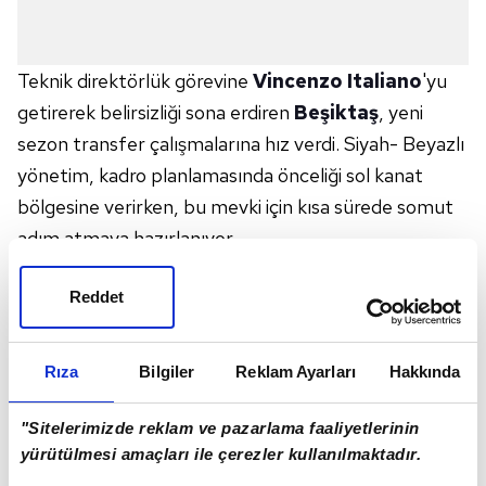
Teknik direktörlük görevine
Vincenzo Italiano
'yu
getirerek belirsizliği sona erdiren
Beşiktaş
, yeni
sezon transfer çalışmalarına hız verdi. Siyah- Beyazlı
yönetim, kadro planlamasında önceliği sol kanat
bölgesine verirken, bu mevki için kısa sürede somut
adım atmaya hazırlanıyor.
Takvim yer verdiği haberde; edinilen bilgilere göre
Reddet
Beşiktaş, İngiltere
Premier Lig
ekibi
Arsenal
'de
forma giyen
Leandro Trossard
için resmi teklif
hazırlığında.Siyah-Beyazlılar'ın, kısa süre içinde
Rıza
Bilgiler
Reklam Ayarları
Hakkında
Londra ekibiyle masaya oturarak transferin mali
detaylarını görüşeceği öğrenildi. Beşiktaş yönetiminin
"Sitelerimizde reklam ve pazarlama faaliyetlerinin
yürütülmesi amaçları ile çerezler kullanılmaktadır.
31 yaşındaki Belçikalı kanat oyuncusu için yaklaşık 20