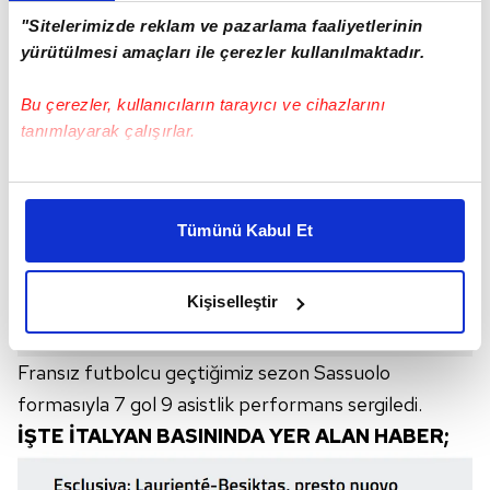
"Sitelerimizde reklam ve pazarlama faaliyetlerinin
yürütülmesi amaçları ile çerezler kullanılmaktadır.
Bu çerezler, kullanıcıların tarayıcı ve cihazlarını
tanımlayarak çalışırlar.
Bu çerezlere izin vermeniz halinde sizlere özel
kişiselleştirilmiş reklamlar sunabilir, sayfalarımızda sizlere
Tümünü Kabul Et
daha iyi reklam deneyimi yaşatabiliriz. Bunu yaparken
amacımızın size daha iyi bir reklam deneyimi sunmak
olduğunu ve sizlere en iyi içerikleri sunabilmek adına
Kişiselleştir
elimizden gelen çabayı gösterdiğimizi ve bu noktada,
reklamların maliyetlerimizi karşılamak noktasında tek gelir
kalemimiz olduğunu sizlere hatırlatmak isteriz.
Fransız futbolcu geçtiğimiz sezon Sassuolo
formasıyla 7 gol 9 asistlik performans sergiledi.
Her halükârda, kullanıcılar, bu çerezlere izin vermedikleri
İŞTE İTALYAN BASININDA YER ALAN HABER;
takdirde, kullanıcılara hedefli reklamlar
gösterilmeyecektir."