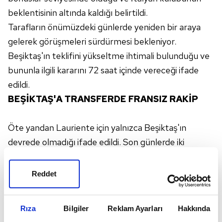
beklentisinin altında kaldığı belirtildi.
Tarafların önümüzdeki günlerde yeniden bir araya
gelerek görüşmeleri sürdürmesi bekleniyor.
Beşiktaş'ın teklifini yükseltme ihtimali bulunduğu ve
bununla ilgili kararını 72 saat içinde vereceği ifade
edildi.
BEŞİKTAŞ'A TRANSFERDE FRANSIZ RAKİP
Öte yandan Lauriente için yalnızca Beşiktaş'ın
devrede olmadığı ifade edildi. Son günlerde iki
kulübün daha oyuncunun durumunu yakından takip
ettiği öğrenilirken, bu ekiplerden birinin
Marsilya
Reddet
olduğu öne sürüldü. Fransız temsilcisinin transfer için
kaynak yaratabilmek adına Mason Greenwood ile
Rıza
Bilgiler
Reklam Ayarları
Hakkında
yollarını ayırabileceği belirtiliyor.