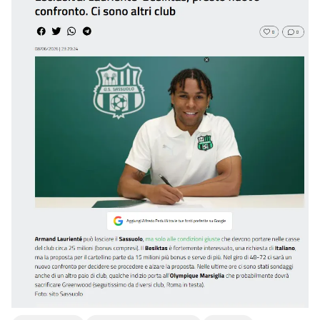
Sizlere daha iyi bir hizmet sunabilmek için İnternet
Sitemizde kendimize ve üçüncü kişilere ait çerezler
kullanılmaktadır. Bu çerezler vasıtasıyla çeşitli kişisel
verileriniz işlenmekte olup gerekli olan çerezler bilgi
toplumu hizmetlerinin sunulması amacıyla
kullanılmaktadır. Diğer çerezler, sitemizin daha işlevsel
kılınması ve kişiselleştirilmesi ve sizlere yönelik
reklam/pazarlama faaliyetlerinin yapılması, amaçlarıyla
sınırlı olarak açık rızanız dahilinde kullanılacaktır.
Çerezlere ilişkin tercihlerinizi aşağıda yer alan panel
vasıtasıyla belirleyebilirsiniz. Çerezlere ilişkin detaylı bilgi
için Ayarlar butonuna tıklayabilir,
Çerez Bilgilendirme
Metnimizi
ziyaret edebilirsiniz.
6698 sayılı Kişisel Verilerin Korunması Kanunu uyarınca
hazırlanmış Aydınlatma Metnimizi okumak ve sitemizde
ilgili mevzuata uygun olarak kullanılan çerezlerle ilgili bilgi