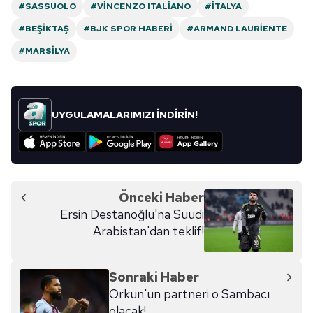
#SASSUOLO
#VINCENZO ITALIANO
#İTALYA
almak için lütfen
tıklayınız
.
#BEŞIKTAŞ
#BJK SPOR HABERI
#ARMAND LAURIENTE
#MARSILYA
UYGULAMALARIMIZI İNDİRİN!
Önceki Haber
Ersin Destanoğlu'na Suudi
Arabistan'dan teklif!
Sonraki Haber
Orkun'un partneri o Sambacı
olacak!