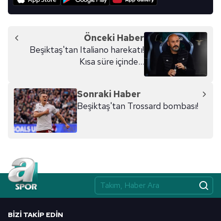
Önceki Haber
Beşiktaş'tan Italiano harekatı!
Kısa süre içinde...
Sonraki Haber
Beşiktaş'tan Trossard bombası!
BIZI TAKIP EDIN