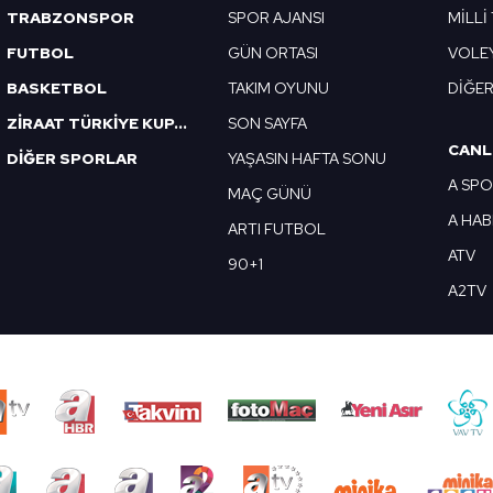
TRABZONSPOR
SPOR AJANSI
MİLLİ
FUTBOL
GÜN ORTASI
VOLE
BASKETBOL
TAKIM OYUNU
DİĞE
ZİRAAT TÜRKİYE KUPASI
SON SAYFA
CANL
DİĞER SPORLAR
YAŞASIN HAFTA SONU
A SP
MAÇ GÜNÜ
A HA
ARTI FUTBOL
ATV
90+1
A2TV