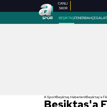
CANLI
SKOR
BEŞİKTAŞ
FENERBAHÇE
GALAT
A Spor
Beşiktaş Haberleri
Beşiktaş'a Fi
Beşiktaş'a 