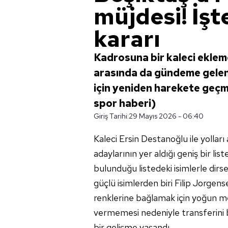
müjdesi! İş
kararı
Kadrosuna bir kaleci eklem
arasında da gündeme gelen
için yeniden harekete geçme
spor haberi)
Giriş Tarihi:
29 Mayıs 2026 - 06:40
Kaleci Ersin Destanoğlu ile yolları
adaylarının yer aldığı geniş bir lis
bulunduğu listedeki isimlerle dirs
güçlü isimlerden biri Filip Jorgen
renklerine bağlamak için yoğun me
vermemesi nedeniyle transferini bit
bir gelişme yaşandı.