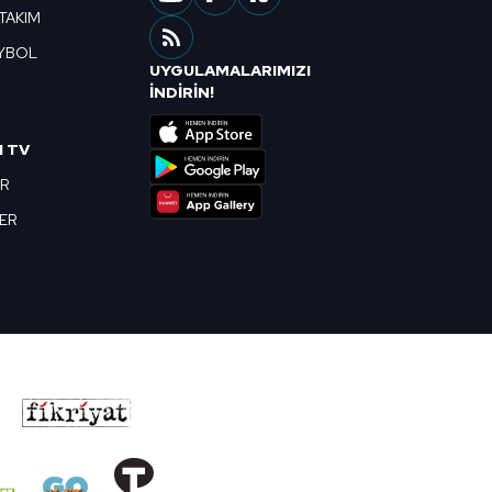
 TAKIM
YBOL
UYGULAMALARIMIZI
R
İNDİRİN!
I TV
OR
BER