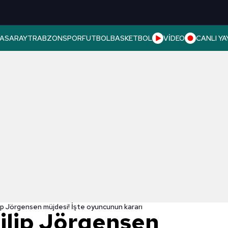
ASARAY
TRABZONSPOR
FUTBOL
BASKETBOL
VİDEO
CANLI YA
lip Jörgensen müjdesi! İşte oyuncunun kararı
Filip Jörgensen