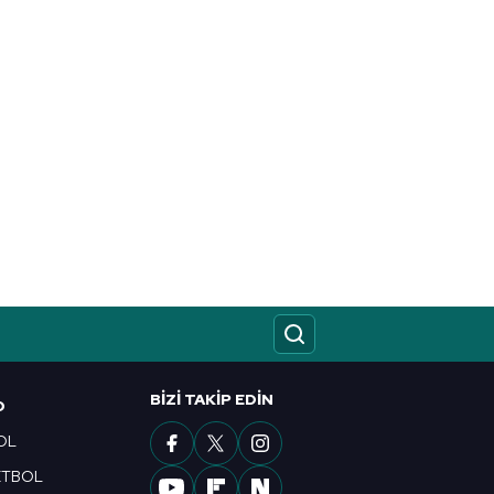
BIZI TAKIP EDIN
O
OL
ETBOL