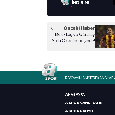
İNDİRİN!
Önceki Haber
Beşiktaş ve G.Saray
Arda Okan'ın peşinde!
RSS
YAYIN AKIŞI
FREKANSLAR
ANASAYFA
A SPOR CANLI YAYIN
A SPOR RADYO