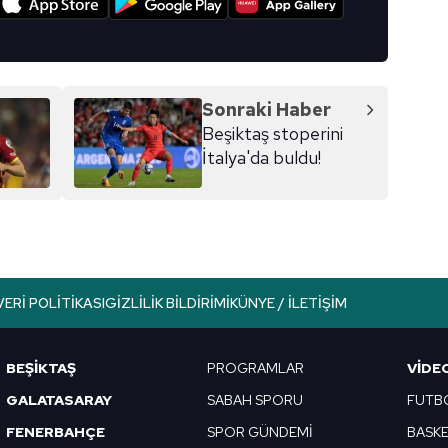
Sonraki Haber
Beşiktaş stoperini
İtalya'da buldu!
VERI POLITIKASI
GIZLILIK BILDIRIMI
KÜNYE / İLETIŞIM
BEŞİKTAŞ
PROGRAMLAR
VIDE
GALATASARAY
SABAH SPORU
FUTB
FENERBAHÇE
SPOR GÜNDEMİ
BASK