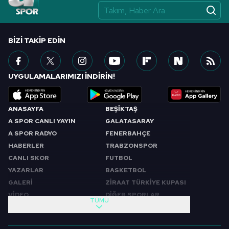
vasıtasıyla belirleyebilirsiniz. Çerezlere ilişkin detaylı bilgi
için Ayarlar butonuna tıklayabilir,
Çerez Bilgilendirme
Metnimizi
ziyaret edebilirsiniz.
BIZI TAKIP EDIN
6698 sayılı Kişisel Verilerin Korunması Kanunu uyarınca
hazırlanmış Aydınlatma Metnimizi okumak ve sitemizde
UYGULAMALARIMIZI İNDİRİN!
ilgili mevzuata uygun olarak kullanılan çerezlerle ilgili bilgi
almak için lütfen
tıklayınız
.
ANASAYFA
BEŞİKTAŞ
A SPOR CANLI YAYIN
GALATASARAY
A SPOR RADYO
FENERBAHÇE
HABERLER
TRABZONSPOR
CANLI SKOR
FUTBOL
YAZARLAR
BASKETBOL
GALERİ
ZİRAAT TÜRKİYE KUPASI
VİDEO
DİĞER SPORLAR
TÜMÜ
PROGRAMLAR
VIDEO