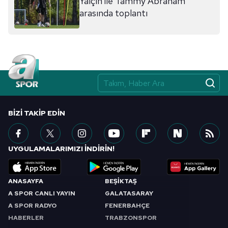
Yalçın ile Tammy Abraham
sınırlı olarak açık rızanız dahilinde kullanılacaktır.
arasında toplantı
Çerezlere ilişkin tercihlerinizi aşağıda yer alan panel
vasıtasıyla belirleyebilirsiniz. Çerezlere ilişkin detaylı bilgi
için Ayarlar butonuna tıklayabilir,
Çerez Bilgilendirme
Metnimizi
ziyaret edebilirsiniz.
6698 sayılı Kişisel Verilerin Korunması Kanunu uyarınca
hazırlanmış Aydınlatma Metnimizi okumak ve sitemizde
BIZI TAKIP EDIN
ilgili mevzuata uygun olarak kullanılan çerezlerle ilgili bilgi
almak için lütfen
tıklayınız
.
UYGULAMALARIMIZI İNDİRİN!
ANASAYFA
BEŞİKTAŞ
A SPOR CANLI YAYIN
GALATASARAY
A SPOR RADYO
FENERBAHÇE
HABERLER
TRABZONSPOR