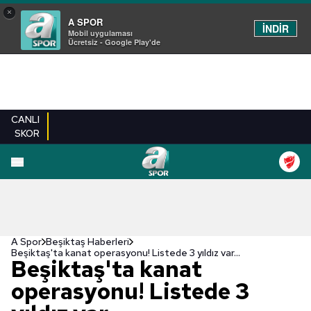
×
A SPOR
İNDİR
Mobil uygulaması
Ücretsiz - Google Play'de
CANLI
SKOR
A Spor
Beşiktaş Haberleri
Beşiktaş'ta kanat operasyonu! Listede 3 yıldız var...
Beşiktaş'ta kanat
operasyonu! Listede 3