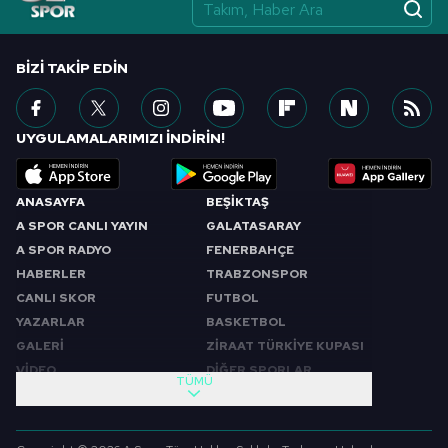
vasıtasıyla belirleyebilirsiniz. Çerezlere ilişkin detaylı bilgi
için Ayarlar butonuna tıklayabilir,
Çerez Bilgilendirme
Metnimizi
ziyaret edebilirsiniz.
BIZI TAKIP EDIN
6698 sayılı Kişisel Verilerin Korunması Kanunu uyarınca
hazırlanmış Aydınlatma Metnimizi okumak ve sitemizde
UYGULAMALARIMIZI İNDİRİN!
ilgili mevzuata uygun olarak kullanılan çerezlerle ilgili bilgi
almak için lütfen
tıklayınız
.
ANASAYFA
BEŞİKTAŞ
A SPOR CANLI YAYIN
GALATASARAY
A SPOR RADYO
FENERBAHÇE
HABERLER
TRABZONSPOR
CANLI SKOR
FUTBOL
YAZARLAR
BASKETBOL
GALERİ
ZİRAAT TÜRKİYE KUPASI
VİDEO
DİĞER SPORLAR
TÜMÜ
PROGRAMLAR
VIDEO
SABAH SPORU
FUTBOL