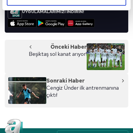
elimizden gelen çabayı gösterdiğimizi ve bu noktada,
reklamların maliyetlerimizi karşılamak noktasında tek gelir
UYGULAMALARIMIZI İNDİRİN!
kalemimiz olduğunu sizlere hatırlatmak isteriz.
Her halükârda, kullanıcılar, bu çerezlere izin vermedikleri
takdirde, kullanıcılara hedefli reklamlar
gösterilmeyecektir."
Önceki Haber
Beşiktaş sol kanat arıyor!
Sizlere daha iyi bir hizmet sunabilmek için İnternet
Sitemizde kendimize ve üçüncü kişilere ait çerezler
kullanılmaktadır. Bu çerezler vasıtasıyla çeşitli kişisel
verileriniz işlenmekte olup gerekli olan çerezler bilgi
Sonraki Haber
toplumu hizmetlerinin sunulması amacıyla
Cengiz Ünder ilk antrenmanına
kullanılmaktadır. Diğer çerezler, sitemizin daha işlevsel
çıktı!
kılınması ve kişiselleştirilmesi ve sizlere yönelik
reklam/pazarlama faaliyetlerinin yapılması, amaçlarıyla
sınırlı olarak açık rızanız dahilinde kullanılacaktır.
Çerezlere ilişkin tercihlerinizi aşağıda yer alan panel