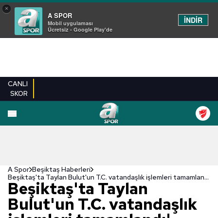
×
A SPOR
İNDİR
Mobil uygulaması
Ücretsiz - Google Play'de
CANLI
SKOR
A Spor
Beşiktaş Haberleri
Beşiktaş'ta Taylan Bulut'un T.C. vatandaşlık işlemleri tamamlandı!
Beşiktaş'ta Taylan
Bulut'un T.C. vatandaşlık