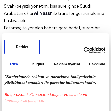
Siyah-beyazlı yönetim, kısa süre içinde Suudi
Arabistan ekibi
Al Nassr
ile transfer görüşmelerine
başlayacak.
Fotomaç'ta yer alan habere göre hedef, süreci hızlı
bir şekilde tamamlayarak tarafların anlaşmaya
varması. Liverpool ve Bayern Münih gibi dev
Reddet
kulüplerde önemli başarılar elde eden Senegalli
yıldız, Al Nassr'da Cristiano Ronaldo ile forma giyiyor
ve
Avrupa
'nın önde gelen takımlarının da radarında
Rıza
Bilgiler
Reklam Ayarları
Hakkında
yer alıyordu.
"Sitelerimizde reklam ve pazarlama faaliyetlerinin
BEŞİKTAŞ'A GELMEK İSTİYOR
yürütülmesi amaçları ile çerezler kullanılmaktadır.
Üç sezondur Suudi Arabistan'da oynayan Mane,
artık ayrılık kararı aldı. Avrupa'dan birçok kulübün
Bu çerezler, kullanıcıların tarayıcı ve cihazlarını
ilgisine rağmen transfer döneminin kapanmasıyla bu
tanımlayarak çalışırlar.
seçenek ortadan kalktı. Ancak Süper Lig'den,