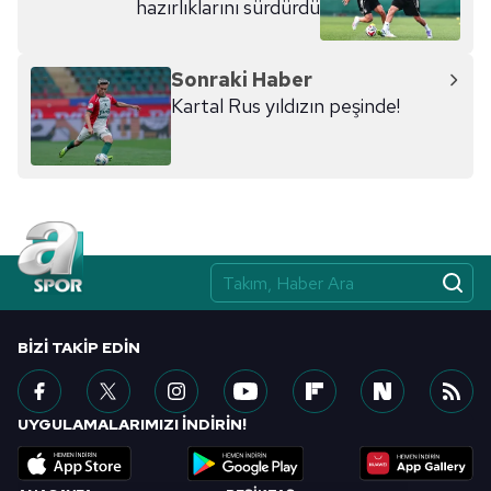
hazırlıklarını sürdürdü
kılınması ve kişiselleştirilmesi ve sizlere yönelik
reklam/pazarlama faaliyetlerinin yapılması, amaçlarıyla
sınırlı olarak açık rızanız dahilinde kullanılacaktır.
Sonraki Haber
Kartal Rus yıldızın peşinde!
Çerezlere ilişkin tercihlerinizi aşağıda yer alan panel
vasıtasıyla belirleyebilirsiniz. Çerezlere ilişkin detaylı bilgi
için Ayarlar butonuna tıklayabilir,
Çerez Bilgilendirme
Metnimizi
ziyaret edebilirsiniz.
6698 sayılı Kişisel Verilerin Korunması Kanunu uyarınca
hazırlanmış Aydınlatma Metnimizi okumak ve sitemizde
ilgili mevzuata uygun olarak kullanılan çerezlerle ilgili bilgi
almak için lütfen
tıklayınız
.
BIZI TAKIP EDIN
UYGULAMALARIMIZI İNDİRİN!