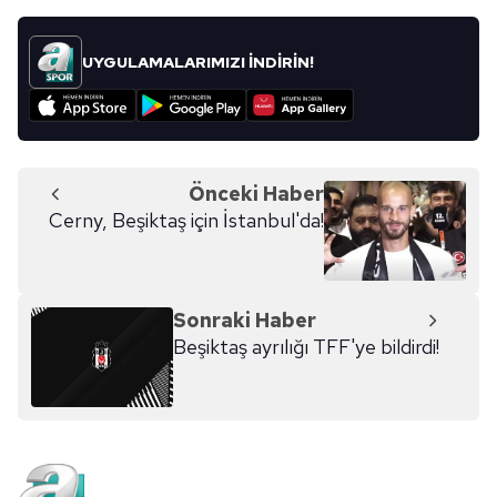
Sitemizde kendimize ve üçüncü kişilere ait çerezler
kullanılmaktadır. Bu çerezler vasıtasıyla çeşitli kişisel
verileriniz işlenmekte olup gerekli olan çerezler bilgi
UYGULAMALARIMIZI İNDİRİN!
toplumu hizmetlerinin sunulması amacıyla
kullanılmaktadır. Diğer çerezler, sitemizin daha işlevsel
kılınması ve kişiselleştirilmesi ve sizlere yönelik
reklam/pazarlama faaliyetlerinin yapılması, amaçlarıyla
sınırlı olarak açık rızanız dahilinde kullanılacaktır.
Önceki Haber
Cerny, Beşiktaş için İstanbul'da!
Çerezlere ilişkin tercihlerinizi aşağıda yer alan panel
vasıtasıyla belirleyebilirsiniz. Çerezlere ilişkin detaylı bilgi
için Ayarlar butonuna tıklayabilir,
Çerez Bilgilendirme
Sonraki Haber
Metnimizi
ziyaret edebilirsiniz.
Beşiktaş ayrılığı TFF'ye bildirdi!
6698 sayılı Kişisel Verilerin Korunması Kanunu uyarınca
hazırlanmış Aydınlatma Metnimizi okumak ve sitemizde
ilgili mevzuata uygun olarak kullanılan çerezlerle ilgili bilgi
almak için lütfen
tıklayınız
.