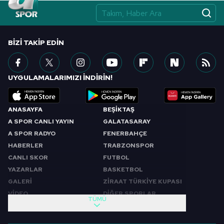
BIZI TAKIP EDIN
UYGULAMALARIMIZI İNDİRİN!
ANASAYFA
BEŞİKTAŞ
A SPOR CANLI YAYIN
GALATASARAY
A SPOR RADYO
FENERBAHÇE
HABERLER
TRABZONSPOR
CANLI SKOR
FUTBOL
YAZARLAR
BASKETBOL
GALERİ
ZİRAAT TÜRKİYE KUPASI
VİDEO
DİĞER SPORLAR
TÜMÜ
PROGRAMLAR
VIDEO