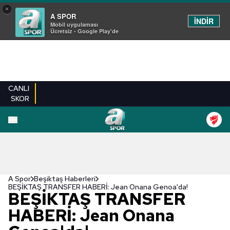
×
A SPOR
İNDİR
Mobil uygulaması
Ücretsiz - Google Play'de
CANLI
SKOR
A Spor
Beşiktaş Haberleri
BEŞİKTAŞ TRANSFER HABERİ: Jean Onana Genoa'da!
BEŞİKTAŞ TRANSFER
HABERİ: Jean Onana