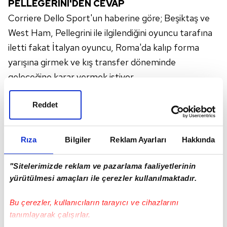
PELLEGERINI'DEN CEVAP
Corriere Dello Sport'un haberine göre; Beşiktaş ve
West Ham, Pellegrini ile ilgilendiğini oyuncu tarafına
iletti fakat İtalyan oyuncu, Roma'da kalıp forma
yarışına girmek ve kış transfer döneminde
geleceğine karar vermek istiyor.
Sözleşmesi 2026 yılında sona erecek olan Pellegrini
Reddet
için Roma, 10 milyon Euro'luk bir teklif bekliyor.
Ayrıca oyuncunun 11 milyon Euro'ya dayanan yıllık
ücretini (vergilerle birlikte) ödememek, UEFA
Rıza
Bilgiler
Reklam Ayarları
Hakkında
Finansal Fair Play Kurallarına uygunluk açısından da
başkent ekibi için önemli.
"Sitelerimizde reklam ve pazarlama faaliyetlerinin
yürütülmesi amaçları ile çerezler kullanılmaktadır.
Bu çerezler, kullanıcıların tarayıcı ve cihazlarını
tanımlayarak çalışırlar.