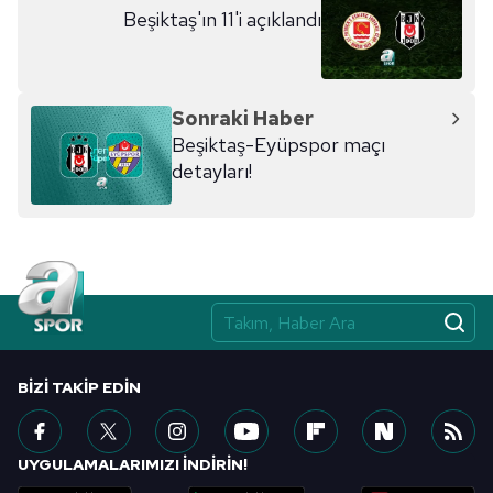
Beşiktaş'ın 11'i açıklandı
Sonraki Haber
Beşiktaş-Eyüpspor maçı
detayları!
BIZI TAKIP EDIN
UYGULAMALARIMIZI İNDİRİN!