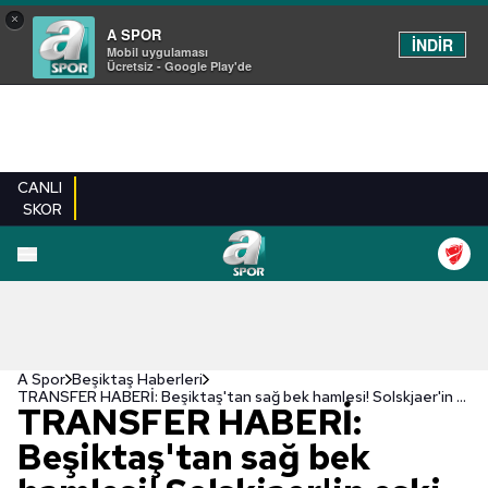
×
A SPOR
İNDİR
Mobil uygulaması
Ücretsiz - Google Play'de
CANLI
SKOR
A Spor
Beşiktaş Haberleri
TRANSFER HABERİ: Beşiktaş'tan sağ bek hamlesi! Solskjaer'in eski öğrencisi
TRANSFER HABERİ:
Beşiktaş'tan sağ bek