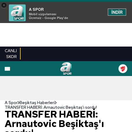
×
A SPOR
İNDİR
Mobil uygulaması
Ücretsiz - Google Play'de
CANLI
SKOR
A Spor
Beşiktaş Haberleri
TRANSFER HABERİ: Arnautovic Beşiktaş'ı sordu!
TRANSFER HABERİ:
Arnautovic Beşiktaş'ı