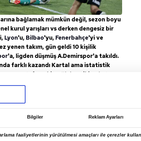
rlarına bağlamak mümkün değil, sezon boyu
nel kurul yarışları vs derken dengesiz bir
i,
Lyon
'u,
Bilbao
'yu,
Fenerbahçe
'yi ve
 kez yenen takım, gün geldi 10 kişilik
por
'a, ligden düşmüş A.Demirspor'a takıldı.
a farklı kazandı Kartal ama istatistik
 Genç Mustafa Hekimoğlu'nun iki gol atması
k isteyecekleri bir sezon oldu vesselam.
Bilgiler
Reklam Ayarları
rlama faaliyetlerinin yürütülmesi amaçları ile çerezler kullan