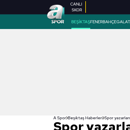
CANLI
SKOR
BEŞİKTAŞ
FENERBAHÇE
GALAT
A Spor
Beşiktaş Haberleri
Spor yazarlar
Spor yazarl