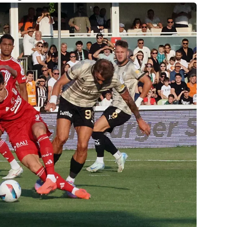
 çerezlerle ilgili bilgi almak için lütfen
tıklayınız
.