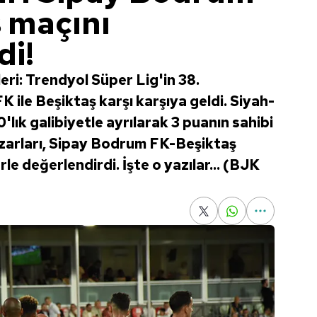
 maçını
di!
ri: Trendyol Süper Lig'in 38.
ile Beşiktaş karşı karşıya geldi. Siyah-
lık galibiyetle ayrılarak 3 puanın sahibi
zarları, Sipay Bodrum FK-Beşiktaş
le değerlendirdi. İşte o yazılar... (BJK