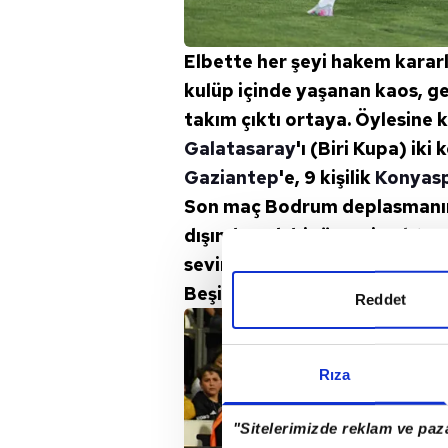
Elbette her şeyi hakem kara
kulüp içinde yaşanan kaos, ge
takım çıktı ortaya. Öylesine k
Galatasaray
'ı (Biri Kupa) iki
Gaziantep
'e, 9 kişilik
Konyas
Son maç Bodrum deplasmanınd
dışında pek bir önemi yoktu.
sevindiriciydi hepsi bu.
Beşiktaşlılar'ın hemen unutma
Reddet
Rıza
"Sitelerimizde reklam ve paza