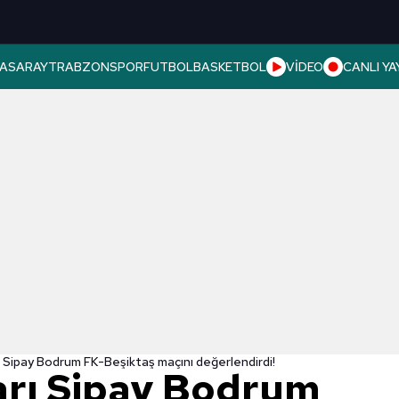
ASARAY
TRABZONSPOR
FUTBOL
BASKETBOL
VİDEO
CANLI YA
ı Sipay Bodrum FK-Beşiktaş maçını değerlendirdi!
arı Sipay Bodrum