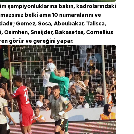
tüm şampiyonluklarına bakın, kadrolarındaki
amazsınız belki ama 10 numaralarını ve
ndadır; Gomez, Sosa, Aboubakar, Talisca,
i, Osimhen, Sneijder, Bakasetas, Cornellius
en görür ve gereğini yapar.