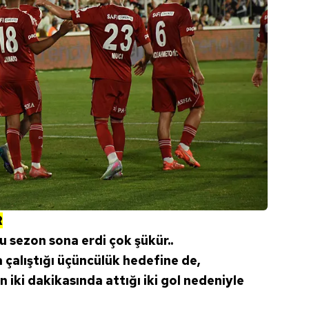
R
u sezon sona erdi çok şükür..
çalıştığı üçüncülük hedefine de,
 iki dakikasında attığı iki gol nedeniyle