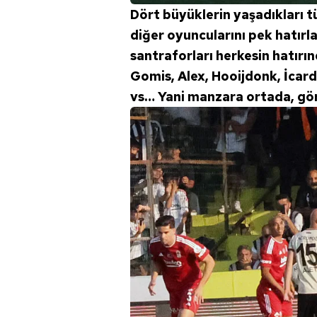
Dört büyüklerin yaşadıkları 
diğer oyuncularını pek hatırl
santraforları herkesin hatırı
Gomis, Alex, Hooijdonk, İcard
vs… Yani manzara ortada, gör