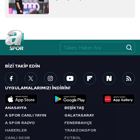
sınırlı olarak açık rızanız dahilinde kullanılacaktır.
Çerezlere ilişkin tercihlerinizi aşağıda yer alan panel
vasıtasıyla belirleyebilirsiniz. Çerezlere ilişkin detaylı bilgi
için Ayarlar butonuna tıklayabilir,
Çerez Bilgilendirme
Metnimizi
ziyaret edebilirsiniz.
6698 sayılı Kişisel Verilerin Korunması Kanunu uyarınca
hazırlanmış Aydınlatma Metnimizi okumak ve sitemizde
BIZI TAKIP EDIN
ilgili mevzuata uygun olarak kullanılan çerezlerle ilgili bilgi
almak için lütfen
tıklayınız
.
UYGULAMALARIMIZI İNDİRİN!
ANASAYFA
BEŞİKTAŞ
A SPOR CANLI YAYIN
GALATASARAY
A SPOR RADYO
FENERBAHÇE
HABERLER
TRABZONSPOR
CANLI SKOR
FUTBOL