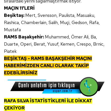
sıralardaki yerini sağlamlaştırmak istiyor.
MAÇIN 11'LERİ
Beşiktaş:
Mert, Svensson, Paulista, Masuaku,
Rashica, Chamberlain, Salih, Muçi, Gedson, Rafa,
Mustafa
RAMS Başakşehir:
Muhammed, Ömer Ali, Ba,
Duarte, Operi, Berat, Yusuf, Kemen, Crespo, Brnic,
Piatek
BEŞİKTAŞ - RAMS BAŞAKŞEHİR MAÇINI
HABERİMİZDEN CANLI OLARAK TAKİP
EDEBİLİRSİNİZ
RAFA SILVA İSTATİSTİKLERİ İLE DİKKAT
ÇEKİYOR