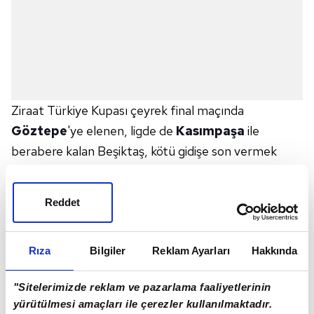
Ziraat Türkiye Kupası çeyrek final maçında
Göztepe
'ye elenen, ligde de
Kasımpaşa
ile
berabere kalan Beşiktaş, kötü gidişe son vermek
istiyor. Ole Gunnar Solskjaer yönetiminde Başakşehir
mücadelesine hazırlanan siyah-beyazlılar, güçlü
Reddet
rakibi karşısında 3 puan için sahaya çıktı.
7 FUTBOLCU GÖREV ALAMIYOR
Rıza
Bilgiler
Reklam Ayarları
Hakkında
Siyah-beyazlı takımda toplam 7 futbolcu görev
alamıyor. Tedavileri devam eden savunma oyuncuları
"Sitelerimizde reklam ve pazarlama faaliyetlerinin
Felix Uduokhai, Emirhan Topçu ve Bakhtiyor
yürütülmesi amaçları ile çerezler kullanılmaktadır.
Zaynutdinov ile Kolombiyalı orta saha Elan