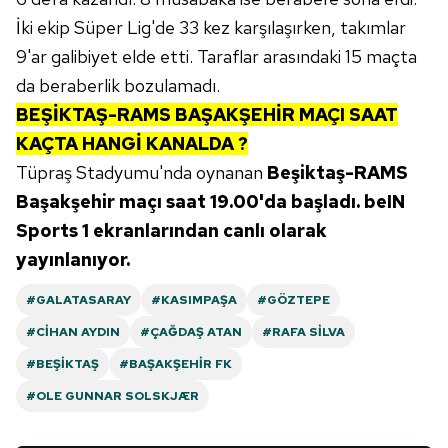
İki ekip Süper Lig'de 33 kez karşılaşırken, takımlar
9'ar galibiyet elde etti. Taraflar arasındaki 15 maçta
da beraberlik bozulamadı.
BEŞİKTAŞ-RAMS BAŞAKŞEHİR MAÇI SAAT
KAÇTA HANGİ KANALDA ?
Tüpraş Stadyumu'nda oynanan
Beşiktaş-RAMS
Başakşehir maçı saat 19.00'da başladı. beIN
Sports 1 ekranlarından canlı olarak
yayınlanıyor.
#GALATASARAY
#KASIMPAŞA
#GÖZTEPE
#CIHAN AYDIN
#ÇAĞDAŞ ATAN
#RAFA SILVA
#BEŞIKTAŞ
#BAŞAKŞEHIR FK
#OLE GUNNAR SOLSKJÆR