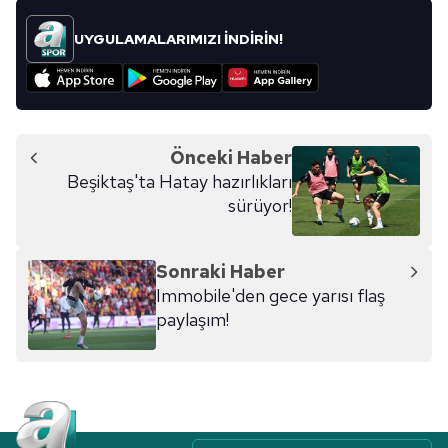
UYGULAMALARIMIZI İNDİRİN!
Önceki Haber
Beşiktaş'ta Hatay hazırlıkları
sürüyor!
Sonraki Haber
Immobile'den gece yarısı flaş
paylaşım!