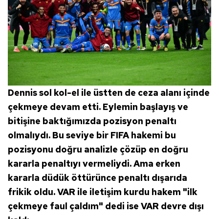
Dennis sol kol-el ile üstten de ceza alanı içinde
çekmeye devam etti. Eylemin başlayış ve
bitişine baktığımızda pozisyon penaltı
olmalıydı. Bu seviye bir FIFA hakemi bu
pozisyonu doğru analizle çözüp en doğru
kararla penaltıyı vermeliydi. Ama erken
kararla düdük öttürünce penaltı dışarıda
frikik oldu. VAR ile iletişim kurdu hakem "ilk
çekmeye faul çaldım" dedi ise VAR devre dışı