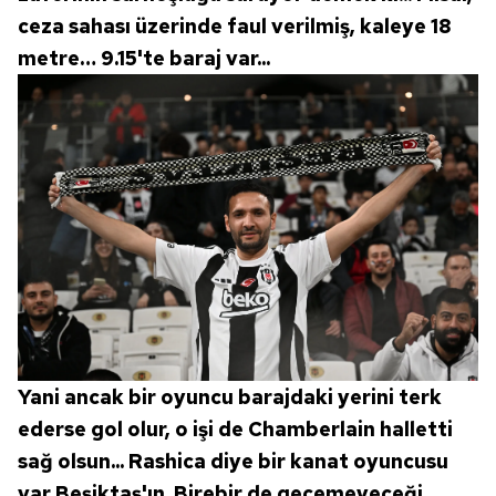
ceza sahası üzerinde faul verilmiş, kaleye 18
metre… 9.15'te baraj var...
Yani ancak bir oyuncu barajdaki yerini terk
ederse gol olur, o işi de Chamberlain halletti
sağ olsun... Rashica diye bir kanat oyuncusu
var Beşiktaş'ın. Birebir de geçemeyeceği