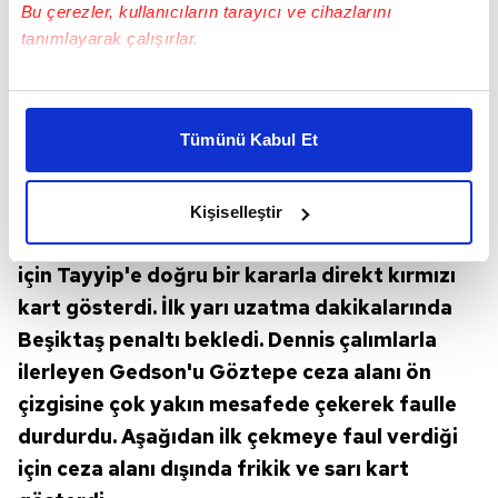
Bu çerezler, kullanıcıların tarayıcı ve cihazlarını
tanımlayarak çalışırlar.
Bu çerezlere izin vermeniz halinde sizlere özel
kişiselleştirilmiş reklamlar sunabilir, sayfalarımızda sizlere
Tümünü Kabul Et
daha iyi reklam deneyimi yaşatabiliriz. Bunu yaparken
amacımızın size daha iyi bir reklam deneyimi sunmak
olduğunu ve sizlere en iyi içerikleri sunabilmek adına
Beşiktaş ceza alanı yayı üzerinde Juan'ı
Kişiselleştir
elimizden gelen çabayı gösterdiğimizi ve bu noktada,
çekerek indirince 'bariz gol şansını' engellediği
reklamların maliyetlerimizi karşılamak noktasında tek gelir
için Tayyip'e doğru bir kararla direkt kırmızı
kalemimiz olduğunu sizlere hatırlatmak isteriz.
kart gösterdi. İlk yarı uzatma dakikalarında
Her halükârda, kullanıcılar, bu çerezlere izin vermedikleri
Beşiktaş penaltı bekledi. Dennis çalımlarla
takdirde, kullanıcılara hedefli reklamlar
ilerleyen Gedson'u Göztepe ceza alanı ön
gösterilmeyecektir."
çizgisine çok yakın mesafede çekerek faulle
durdurdu. Aşağıdan ilk çekmeye faul verdiği
Sizlere daha iyi bir hizmet sunabilmek için İnternet
Sitemizde kendimize ve üçüncü kişilere ait çerezler
için ceza alanı dışında frikik ve sarı kart
kullanılmaktadır. Bu çerezler vasıtasıyla çeşitli kişisel