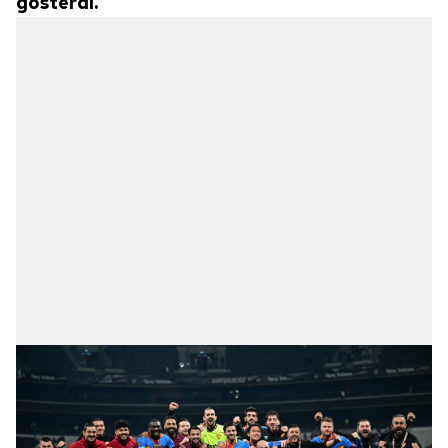
gösterdi.
verileriniz işlenmekte olup gerekli olan çerezler bilgi
toplumu hizmetlerinin sunulması amacıyla
kullanılmaktadır. Diğer çerezler, sitemizin daha işlevsel
kılınması ve kişiselleştirilmesi ve sizlere yönelik
reklam/pazarlama faaliyetlerinin yapılması, amaçlarıyla
sınırlı olarak açık rızanız dahilinde kullanılacaktır.
Çerezlere ilişkin tercihlerinizi aşağıda yer alan panel
vasıtasıyla belirleyebilirsiniz. Çerezlere ilişkin detaylı bilgi
için Ayarlar butonuna tıklayabilir,
Çerez Bilgilendirme
Metnimizi
ziyaret edebilirsiniz.
6698 sayılı Kişisel Verilerin Korunması Kanunu uyarınca
hazırlanmış Aydınlatma Metnimizi okumak ve sitemizde
ilgili mevzuata uygun olarak kullanılan çerezlerle ilgili bilgi
almak için lütfen
tıklayınız
.