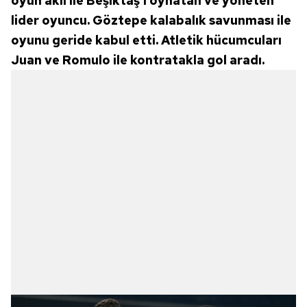
oyun aklı ile Beşiktaş'ı oynatan ve yöneten
lider oyuncu. Göztepe kalabalık savunması ile
oyunu geride kabul etti. Atletik hücumcuları
Juan ve Romulo ile kontratakla gol aradı.