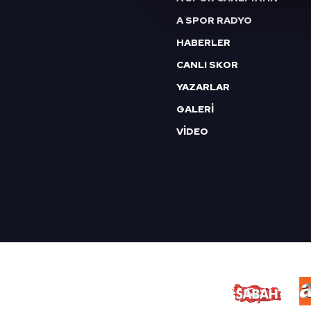
Sizlere daha iyi bir hizmet sun
A SPOR RADYO
çerezler vasıtasıyla çeşitli kiş
amacıyla kullanılmaktadır. Diğer
HABERLER
reklam/pazarlama faaliyetlerinin
CANLI SKOR
YAZARLAR
Çerezlere ilişkin tercihlerinizi 
butonuna tıklayabilir,
Çerez Bi
GALERİ
VİDEO
6698 sayılı Kişisel Verilerin 
mevzuata uygun olarak kullanılan