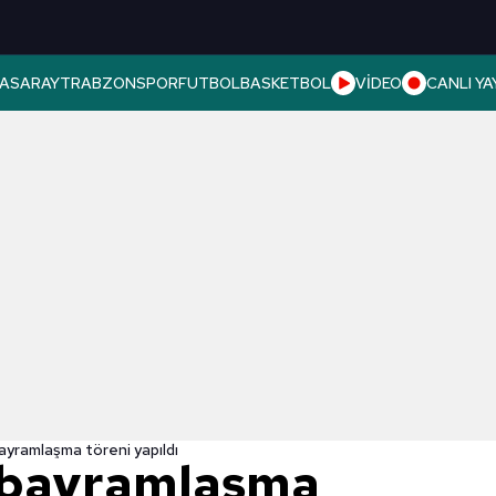
ASARAY
TRABZONSPOR
FUTBOL
BASKETBOL
VİDEO
CANLI YA
ayramlaşma töreni yapıldı
a bayramlaşma