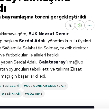
dı
 bayramlaşma töreni gerçekleştirildi.
çıklamaya göre,
BJK Nevzat Demir
üp başkanı
Serdal Adalı
, yönetim kurulu üyeleri
 Sağlam ile Selahattin Solmaz, teknik direktör
 futbolcular ile aileleri katıldı.
yapan Serdal Adalı,
Galatasaray
'ı mağlup
an oyuncuları tebrik etti ve takıma Ziraat
maçı için başarılar diledi.
R TESISLERI
#OLE GUNNAR SOLSKJÆR
#BEŞIKTAŞ
#GÖZTEPE