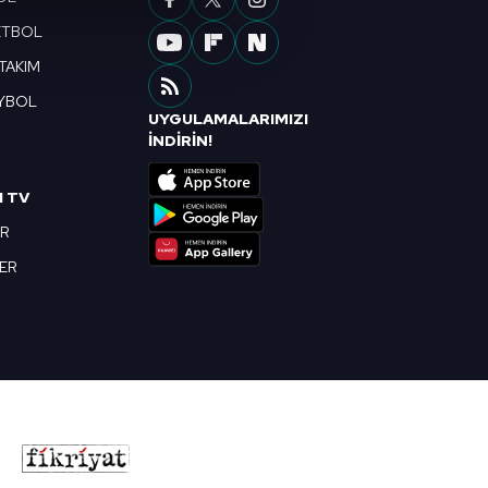
çerezler kullanılmaktadır. Bu
ETBOL
u hizmetlerinin sunulması
i ve sizlere yönelik
 TAKIM
nılacaktır.
YBOL
UYGULAMALARIMIZI
R
İNDİRİN!
kin detaylı bilgi için Ayarlar
I TV
ak ve sitemizde ilgili
OR
BER