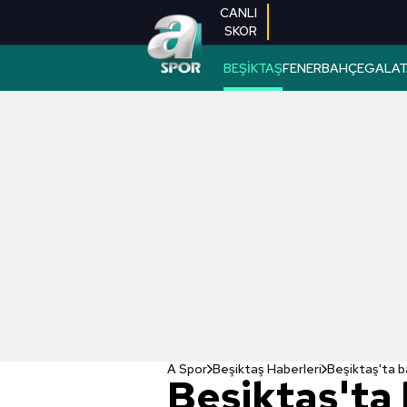
CANLI
SKOR
BEŞİKTAŞ
FENERBAHÇE
GALAT
A Spor
Beşiktaş Haberleri
Beşiktaş'ta b
Beşiktaş't