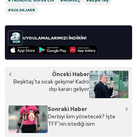
#TRENDYOL SÜPER LIG
#NORVEÇ
#BEŞIKTAŞ
#SOLSKJAER
UYGULAMALARIMIZI İNDİRİN!
Önceki Haber
Beşiktaş'ta sıcak gelişme! Kadro
dışı kararı geliyor
Sonraki Haber
Derbiyi kim yönetecek? İşte
TFF'nin istediği isim