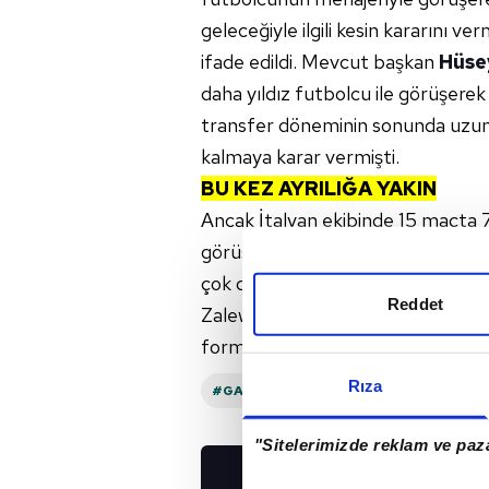
geleceğiyle ilgili kesin kararını v
ifade edildi. Mevcut başkan
Hüse
daha yıldız futbolcu ile görüşerek 
transfer döneminin sonunda uzun
kalmaya karar vermişti.
BU KEZ AYRILIĞA YAKIN
Ancak İtalyan ekibinde 15 maçta 7
görüşmelerinden sonuç alamayan 
çok daha yakın olduğu belirtiliyo
Reddet
Zalewski'nin market değeri 10 mil
formasını giydi ve 3 gol kaydetti
Rıza
#GALATASARAY
#HÜSEYIN YÜCEL
"Sitelerimizde reklam ve paza