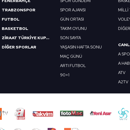
FENERBAHÇE
SPOR GÜNDEMİ
BASK
TRABZONSPOR
SPOR AJANSI
MİLLİ
FUTBOL
GÜN ORTASI
VOLE
BASKETBOL
TAKIM OYUNU
DİĞE
ZİRAAT TÜRKİYE KUPASI
SON SAYFA
CANL
DİĞER SPORLAR
YAŞASIN HAFTA SONU
A SP
MAÇ GÜNÜ
A HA
ARTI FUTBOL
ATV
90+1
A2TV