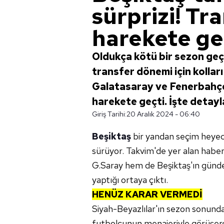
sürprizi! Tra
harekete ge
Oldukça kötü bir sezon geç
transfer dönemi için kollar
Galatasaray ve Fenerbahçe'
harekete geçti. İşte detayla
Giriş Tarihi:
20 Aralık 2024 - 06:40
Beşiktaş
bir yandan seçim heyeca
sürüyor. Takvim'de yer alan hab
G.Saray hem de Beşiktaş'ın gündem
yaptığı ortaya çıktı.
HENÜZ KARAR VERMEDİ
Siyah-Beyazlılar'ın sezon sonunda
futbolcunun menajeriyle görüşerek