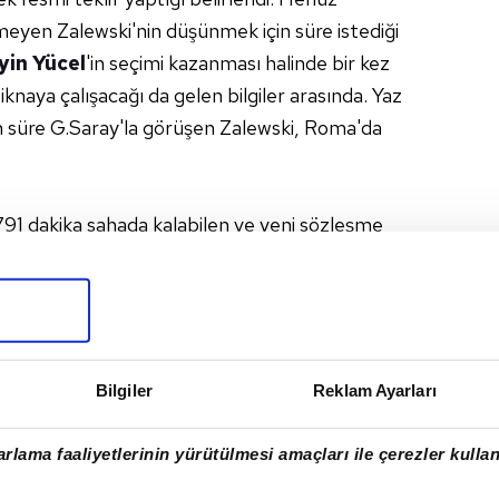
ermeyen Zalewski'nin düşünmek için süre istediği
yin Yücel
'in seçimi kazanması halinde bir kez
iknaya çalışacağı da gelen bilgiler arasında. Yaz
 süre G.Saray'la görüşen Zalewski, Roma'da
91 dakika sahada kalabilen ve yeni sözleşme
22 yaşındaki kanat oyuncusunun bu kez ayrılığa
r. Hücumun her iki kanadında görev yapabilen
yon Euro. Zalewski 27 kez Polonya Milli Takımı'nın
Bilgiler
Reklam Ayarları
#FENERBAHÇE
#BEŞIKTAŞ
#İTALYA
rlama faaliyetlerinin yürütülmesi amaçları ile çerezler kullan