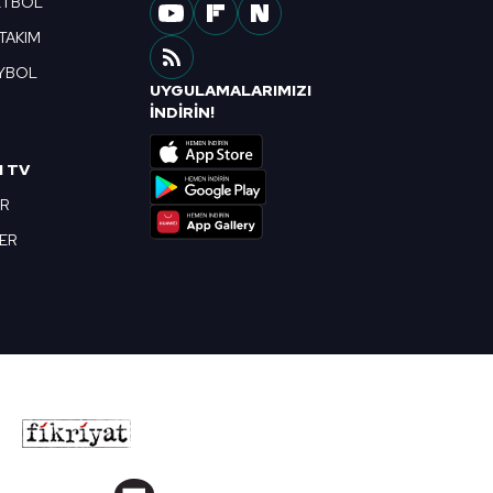
ETBOL
 TAKIM
YBOL
UYGULAMALARIMIZI
R
İNDİRİN!
I TV
OR
BER