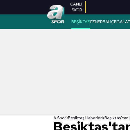
CANLI
SKOR
BEŞİKTAŞ
FENERBAHÇE
GALAT
A Spor
Beşiktaş Haberleri
Beşiktaş'tan 
Beşiktaş'ta