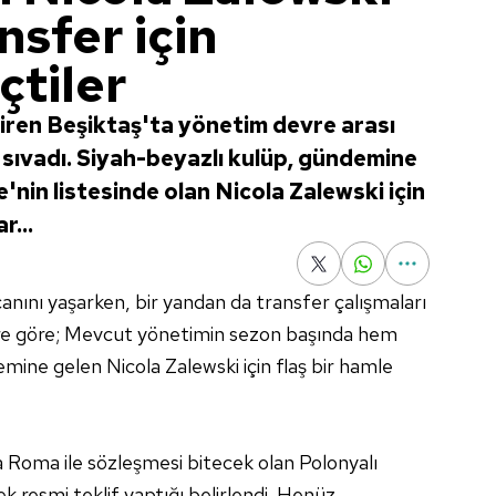
nsfer için
çtiler
iren Beşiktaş'ta yönetim devre arası
ı sıvadı. Siyah-beyazlı kulüp, gündemine
nin listesinde olan Nicola Zalewski için
r...
nını yaşarken, bir yandan da transfer çalışmaları
ere göre; Mevcut yönetimin sezon başında hem
ine gelen Nicola Zalewski için flaş bir hamle
 Roma ile sözleşmesi bitecek olan Polonyalı
 resmi teklif yaptığı belirlendi. Henüz