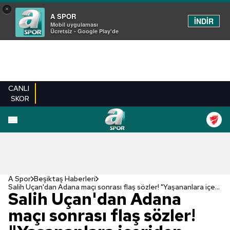
×
A SPOR
İNDİR
Mobil uygulaması
Ücretsiz - Google Play'de
CANLI
SKOR
A Spor
Beşiktaş Haberleri
Salih Uçan'dan Adana maçı sonrası flaş sözler! "Yaşananlara içeriden şahit oluyoruz"
Salih Uçan'dan Adana
maçı sonrası flaş sözler!