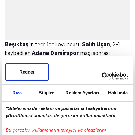
Beşiktaş
'ın tecrübeli oyuncusu
Salih Uçan
, 2-1
kaybedilen
Adana Demirspor
maçı sonrası
açıklamalarda bulundu.
İşte milli oyuncunun sözleri:
Reddet
"Değerlendirilecek bir şey olduğunu düşünmüyorum!
Fenerbahçe
maçını mücadele ederek kazandık.
Rıza
Bilgiler
Reklam Ayarları
Hakkında
Buraya çıkarken mücadele etmemiz gerektiğini
biliyoruz ama maç içerisinde o mücadeleyi
"Sitelerimizde reklam ve pazarlama faaliyetlerinin
gösteremiyoruz! Bunun birçok sebebi var söylenmesi
yürütülmesi amaçları ile çerezler kullanılmaktadır.
gereken şeyler var! Daha yol uzun,
Avrupa
'da
Bu çerezler, kullanıcıların tarayıcı ve cihazlarını
devam ediyoruz,
Türkiye Kupası
var. Söylenecek