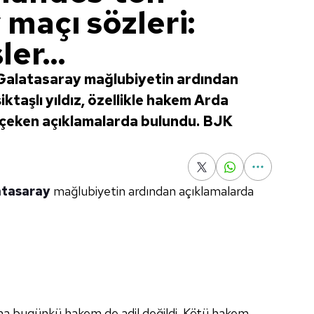
maçı sözleri:
er...
 Galatasaray mağlubiyetin ardından
ktaşlı yıldız, özellikle hakem Arda
 çeken açıklamalarda bulundu. BJK
atasaray
mağlubiyetin ardından açıklamalarda
ma bugünkü hakem de adil değildi. Kötü hakem