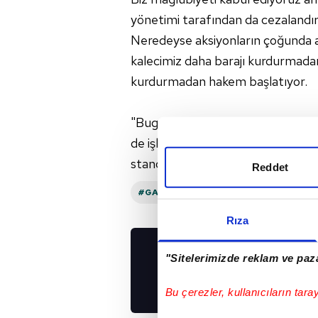
yönetimi tarafından da cezalandırıl
Neredeyse aksiyonların çoğunda al
kalecimiz daha barajı kurdurmadan
kurdurmadan hakem başlatıyor.
"Bugün biraz hakem haksızlığına u
de işlerini yapıyorlar ama verdiği 
standart olarak tutumu yanlıştı, ço
Reddet
#GALATASARAY
#ARDA KARDEŞLER
Rıza
"Sitelerimizde reklam ve paza
UYGULAMALARIMIZ
İNDİRİN!
Bu çerezler, kullanıcıların tara