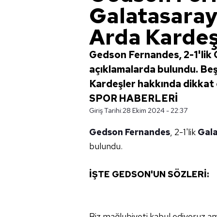
Galatasaray 
Arda Kardeşl
Gedson Fernandes, 2-1'lik
açıklamalarda bulundu. Beşi
Kardeşler hakkında dikkat
SPOR HABERLERİ
Giriş Tarihi:
28 Ekim 2024 - 22:37
Gedson Fernandes
, 2-1'lik
Gal
bulundu.
İŞTE GEDSON'UN SÖZLERİ:
Biz mağlubiyeti kabul ediyoruz a