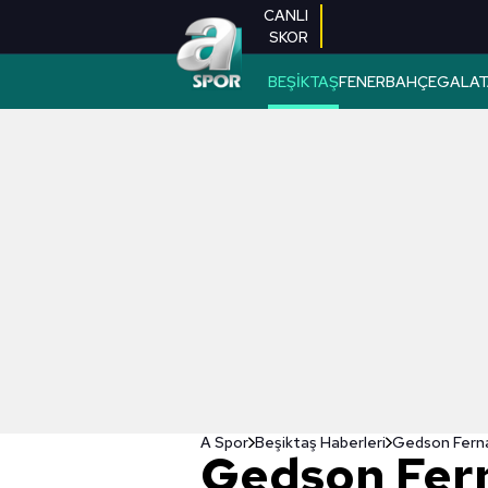
CANLI
SKOR
BEŞİKTAŞ
FENERBAHÇE
GALAT
A Spor
Beşiktaş Haberleri
Gedson Fernan
Gedson Fer