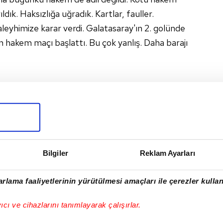
dık. Haksızlığa uğradık. Kartlar, fauller.
eyhimize karar verdi. Galatasaray'ın 2. golünde
 hakem maçı başlattı. Bu çok yanlış. Daha barajı
ğradığımızı söyleyebilirim. Herkes gibi hakemler
kararlar, kartlar, fauller... Hakemin bugünkü
k adil değildi.
#GEDSON FERNANDES
Bilgiler
Reklam Ayarları
rlama faaliyetlerinin yürütülmesi amaçları ile çerezler kullan
I
yıcı ve cihazlarını tanımlayarak çalışırlar.