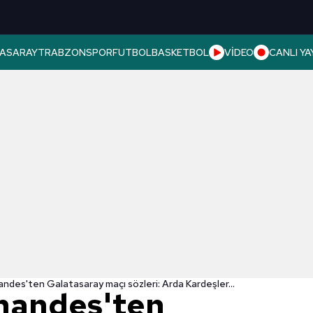
ASARAY
TRABZONSPOR
FUTBOL
BASKETBOL
VİDEO
CANLI YA
des'ten Galatasaray maçı sözleri: Arda Kardeşler...
nandes'ten