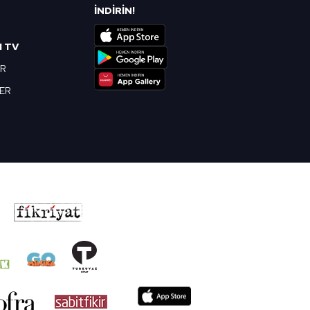
R
İNDİRİN!
I TV
OR
BER