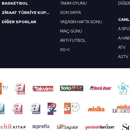
BASKETBOL
TAKIM OYUNU
DİĞE
ZİRAAT TÜRKİYE KUPASI
SON SAYFA
CANL
DİĞER SPORLAR
YAŞASIN HAFTA SONU
A SP
MAÇ GÜNÜ
A HA
ARTI FUTBOL
ATV
90+1
A2TV