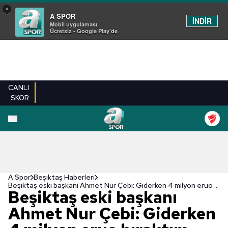
×
A SPOR
İNDİR
Mobil uygulaması
Ücretsiz - Google Play'de
CANLI
SKOR
A Spor
Beşiktaş Haberleri
Beşiktaş eski başkanı Ahmet Nur Çebi: Giderken 4 milyon eruo bıraktım
Beşiktaş eski başkanı
Ahmet Nur Çebi: Giderken