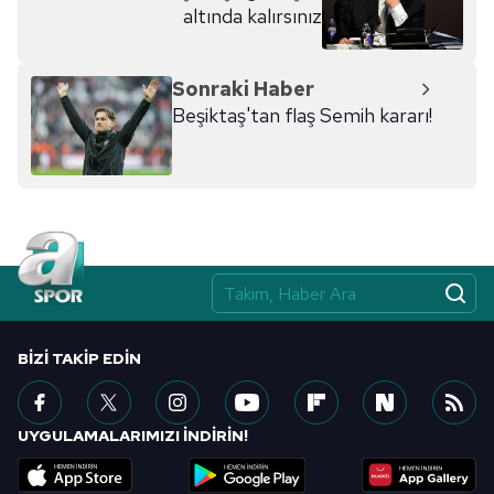
altında kalırsınız
Sonraki Haber
Beşiktaş'tan flaş Semih kararı!
BIZI TAKIP EDIN
UYGULAMALARIMIZI İNDİRİN!