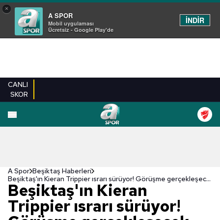
×
A SPOR
İNDİR
Mobil uygulaması
Ücretsiz - Google Play'de
CANLI
SKOR
A Spor
Beşiktaş Haberleri
Beşiktaş'ın Kieran Trippier ısrarı sürüyor! Görüşme gerçekleşecek
Beşiktaş'ın Kieran
Trippier ısrarı sürüyor!