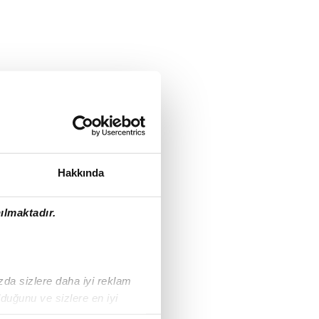
Hakkında
ılmaktadır.
ızda sizlere daha iyi reklam
duğunu ve sizlere en iyi
liyetlerimizi karşılamak