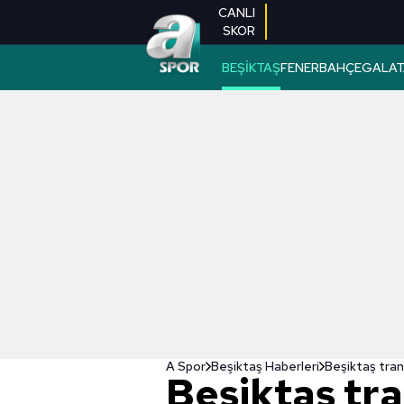
CANLI
SKOR
BEŞİKTAŞ
FENERBAHÇE
GALAT
A Spor
Beşiktaş Haberleri
Beşiktaş tran
Beşiktaş tr