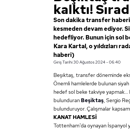
kalktı! Sıra
Son dakika transfer haberi:
kesmeden devam ediyor. Siy
hedefliyor. Bunun için sol
Kara Kartal, o yıldızları rad
haberi)
Giriş Tarihi:
30 Ağustos 2024 - 06:40
Beşıktaş, transfer döneminde eksi
Önemli hamlelerde bulunan siyah bey
hedef sol beke takviye yapmak...
bulunduran
Beşiktaş
, Sergio Re
bulunduruyor. Çalışmalar kapsamı
KANAT HAMLESİ
Tottenham'da oynayan İspanyol yıl