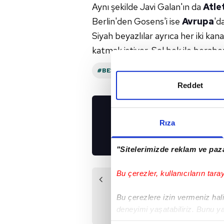
Aynı şekilde Javi Galan'ın da
Atle
Berlin'den Gosens'i ise
Avrupa
'd
Siyah beyazlılar ayrıca her iki ka
katmak istiyor. Sol bek ile berabe
#BEŞIKTAŞ
#İNGILTERE
#AVRUPA
Reddet
UYGULAMALARIMIZ
Rıza
İNDİRİN!
"Sitelerimizde reklam ve paza
Bu çerezler, kullanıcıların tara
Önceki Haber
Yücel'den sert
Bu çerezlere izin vermeniz halin
Maccabi Tel Aviv
deneyimi yaşatabiliriz. Bunu y
açıklaması!
içerikleri sunabilmek adına el