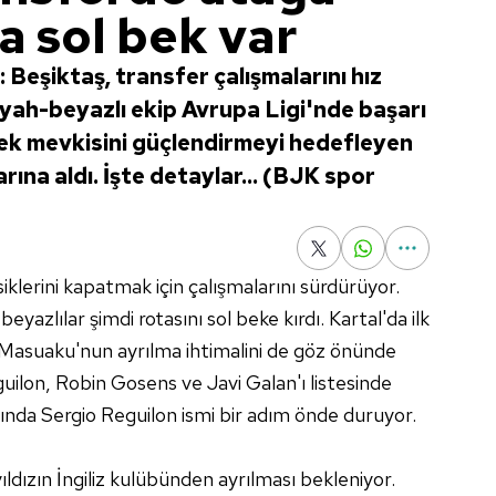
da sol bek var
 Beşiktaş, transfer çalışmalarını hız
ah-beyazlı ekip Avrupa Ligi'nde başarı
 bek mevkisini güçlendirmeyi hedefleyen
arına aldı. İşte detaylar... (BJK spor
klerini kapatmak için çalışmalarını sürdürüyor.
azlılar şimdi rotasını sol beke kırdı. Kartal'da ilk
 Masuaku'nun ayrılma ihtimalini de göz önünde
guilon, Robin Gosens ve Javi Galan'ı listesinde
nda Sergio Reguilon ismi bir adım önde duruyor.
dızın İngiliz kulübünden ayrılması bekleniyor.