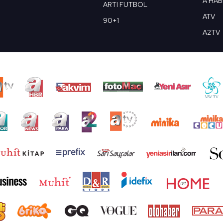
A HA
ARTI FUTBOL
ATV
90+1
A2TV