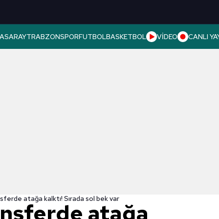
ASARAY
TRABZONSPOR
FUTBOL
BASKETBOL
VİDEO
CANLI YA
sferde atağa kalktı! Sırada sol bek var
ansferde atağa