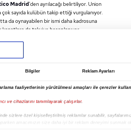
tico Madrid
'den ayrılacağı belirtiliyor. Union
a çok sayıda kulübün takip ettiği vurgulanıyor.
natta da oynayabilen bir ismi daha kadrosuna
r kanatlara da takviye hesaplanıyor.
#ATLETICO MADRID
I
Bilgiler
Reklam Ayarları
rlama faaliyetlerinin yürütülmesi amaçları ile çerezler kullan
yıcı ve cihazlarını tanımlayarak çalışırlar.
Sonraki Haber
Beşiktaş'ın jokeri
de sizlere özel kişiselleştirilmiş reklamlar sunabilir, sayfalarım
Gosens!
aparken amacımızın size daha iyi bir reklam deneyimi sunmak ol
imizden gelen çabayı gösterdiğimizi ve bu noktada, reklamların ma