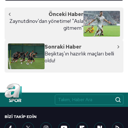
Önceki Haber
Zaynutdinov'dan yönetime! "Asla
gitmem"
Sonraki Haber
Beşiktaş'ın hazırlık maçları belli
oldu!
BIZI TAKIP EDIN