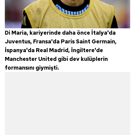
Metnimizi
ziyaret edebilirsiniz.
6698 sayılı Kişisel Verilerin Korunması Kanunu uyarınca
hazırlanmış Aydınlatma Metnimizi okumak ve sitemizde
ilgili mevzuata uygun olarak kullanılan çerezlerle ilgili bilgi
Di Maria, kariyerinde daha önce İtalya'da
almak için lütfen
tıklayınız
.
Juventus, Fransa'da Paris Saint Germain,
İspanya'da Real Madrid, İngiltere'de
Manchester United gibi dev kulüplerin
formansını giymişti.