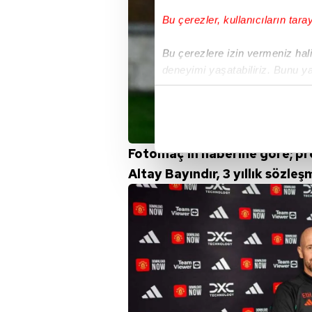
Bu çerezler, kullanıcıların tara
Bu çerezlere izin vermeniz halin
deneyimi yaşatabiliriz. Bunu y
içerikleri sunabilmek adına el
noktasında tek gelir kalemimiz 
Her halükârda, kullanıcılar, bu 
Fotomaç'ın haberine göre; pr
Sizlere daha iyi bir hizmet sun
Altay Bayındır, 3 yıllık sözl
çerezler vasıtasıyla çeşitli kiş
amacıyla kullanılmaktadır. Diğer
reklam/pazarlama faaliyetlerinin
Çerezlere ilişkin tercihlerinizi 
butonuna tıklayabilir,
Çerez Bi
6698 sayılı Kişisel Verilerin 