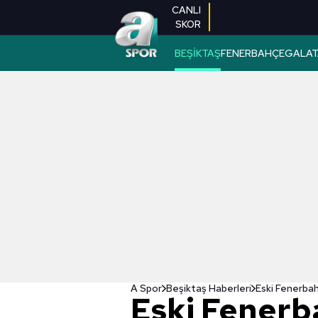
CANLI
SKOR
BEŞİKTAŞ
FENERBAHÇE
GALAT
A Spor
Beşiktaş Haberleri
Eski Fenerbah
Eski Fenerb