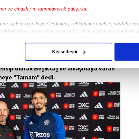
yıcı ve cihazlarını tanımlayarak çalışırlar.
de sizlere özel kişiselleştirilmiş reklamlar sunabilir, sayfalarım
aparken amacımızın size daha iyi bir reklam deneyimi sunmak ol
imizden gelen çabayı gösterdiğimizi ve bu noktada, reklamların ma
olduğunu sizlere hatırlatmak isteriz.
Kişiselleştir
çerezlere izin vermedikleri takdirde, kullanıcılara hedefli reklaml
ensip olarak Beşiktaş ile anlaşmaya varan
abilmek için İnternet Sitemizde kendimize ve üçüncü kişilere ait 
eşmeye "Tamam" dedi.
isel verileriniz işlenmekte olup gerekli olan çerezler bilgi toplum
 çerezler, sitemizin daha işlevsel kılınması ve kişiselleştirilmes
 yapılması, amaçlarıyla sınırlı olarak açık rızanız dahilinde kulla
aşağıda yer alan panel vasıtasıyla belirleyebilirsiniz. Çerezlere iliş
lgilendirme Metnimizi
ziyaret edebilirsiniz.
Korunması Kanunu uyarınca hazırlanmış Aydınlatma Metnimizi okum