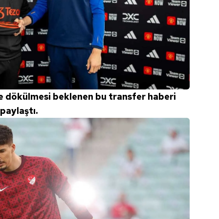
 çerezlerle ilgili bilgi almak için lütfen
tıklayınız
.
 dökülmesi beklenen bu transfer haberi
 paylaştı.