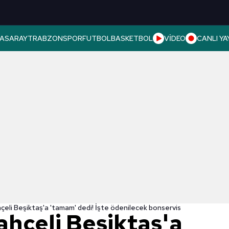
ASARAY
TRABZONSPOR
FUTBOL
BASKETBOL
VİDEO
CANLI YA
çeli Beşiktaş'a 'tamam' dedi! İşte ödenilecek bonservis
ahçeli Beşiktaş'a