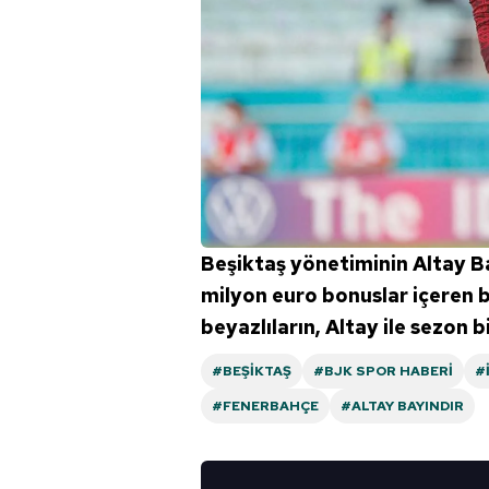
Beşiktaş yönetiminin Altay Ba
milyon euro bonuslar içeren bi
beyazlıların, Altay ile sezon
#BEŞIKTAŞ
#BJK SPOR HABERI
#
#FENERBAHÇE
#ALTAY BAYINDIR