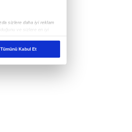
ızda sizlere daha iyi reklam
duğunu ve sizlere en iyi
liyetlerimizi karşılamak
Tümünü Kabul Et
ar gösterilmeyecektir."
çerezler kullanılmaktadır. Bu
u hizmetlerinin sunulması
i ve sizlere yönelik
nılacaktır.
kin detaylı bilgi için Ayarlar
ak ve sitemizde ilgili