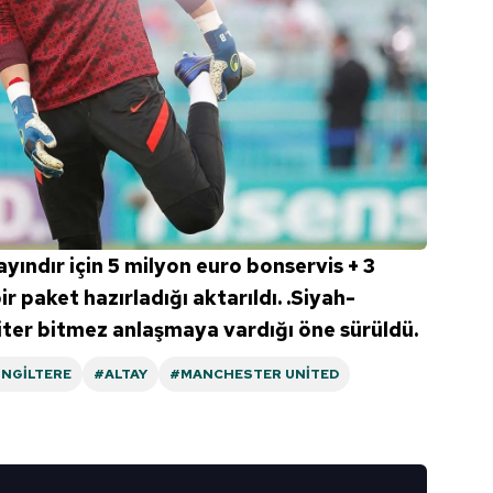
yındır için 5 milyon euro bonservis + 3
r paket hazırladığı aktarıldı. .Siyah-
 biter bitmez anlaşmaya vardığı öne sürüldü.
İNGILTERE
#ALTAY
#MANCHESTER UNITED