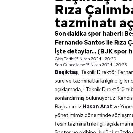
Rıza Çalımb
tazminatı aç
Son dakika spor haberi: Be
Fernando Santos ile Rıza Ç
İşte detaylar... (BJK spor 
Giriş Tarihi:
15 Nisan 2024 - 20:20
Son Güncelleme:
15 Nisan 2024 - 20:26
Beşiktaş
, Teknik Direktör Ferna
süre ve tazminatlarla ilgili bilgi
açıklamada, "Teknik Direktörümü
sonlandırmış bulunuyoruz. Kendisin
Başkanımız
Hasan Arat
ve Yönet
yönetimimiz döneminde sözleşmes
fesih tazminatı ile ilgili açıklam
Santos ve ekibine, kulübümüzde 