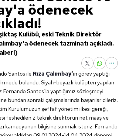
ay'a ödenecek
ıkladı!
şiktaş Kulübü, eski Teknik Direktör
alımbay'a ödenecek tazminatı açıkladı.
haberi)
ndo Santos ile
Rıza Çalımbay
'ın görev yaptığı
lendirmede bulundu. Siyah-beyazlı kulüpten yapılan
z Fernando Santos'la yaptığımız sözleşmeyi
e bundan sonraki çalışmalarında başarılar dileriz.
im Kurulumuzun şeffaf yönetim ilkesi gereği,
i feshedilen 2 teknik direktörün net maaş ve
amızı kamuoyunun bilgisine sunmak isteriz. Fernando
görev aldıkları 09.01.2024-14.04.2024 dönemi