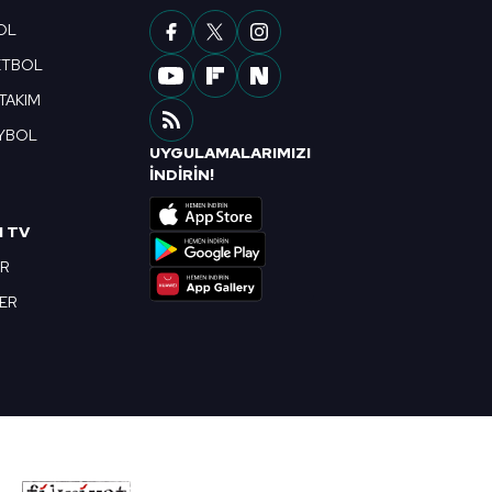
OL
ETBOL
 TAKIM
YBOL
UYGULAMALARIMIZI
R
İNDİRİN!
I TV
OR
BER