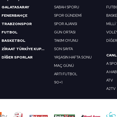
 çerezlerle ilgili bilgi almak için lütfen
tıklayınız
.
GALATASARAY
SABAH SPORU
FUTB
FENERBAHÇE
SPOR GÜNDEMİ
BASK
TRABZONSPOR
SPOR AJANSI
MİLLİ
FUTBOL
GÜN ORTASI
VOLE
BASKETBOL
TAKIM OYUNU
DİĞE
ZİRAAT TÜRKİYE KUPASI
SON SAYFA
CANL
DİĞER SPORLAR
YAŞASIN HAFTA SONU
A SP
MAÇ GÜNÜ
A HA
ARTI FUTBOL
ATV
90+1
A2TV