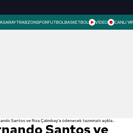
ASARAY
TRABZONSPOR
FUTBOL
BASKETBOL
VİDEO
CANLI YA
Beşiktaş Fernando Santos ve Rıza Çalımbay'a ödenecek tazminatı açıkladı!
rnando Santos ve