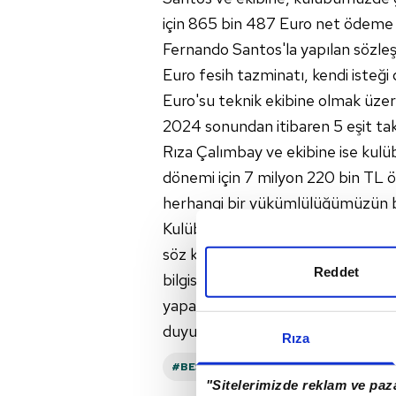
için 865 bin 487 Euro net ödeme y
Fernando Santos'la yapılan sözle
Euro fesih tazminatı, kendi isteğ
Euro'su teknik ekibine olmak üze
2024 sonundan itibaren 5 eşit taks
Rıza Çalımbay ve ekibine ise kulü
dönemi için 7 milyon 220 bin TL 
herhangi bir yükümlülüğümüzün b
Kulübümüzün menfaatlerinin koru
söz konusu sözleşmelerin Denetim
Reddet
bilgisine sunarız. Konuyla ilgili u
yapanlar ve yayanlarla ilgili "S
duyurusunda bulunulmuştur" deni
Rıza
#BEŞIKTAŞ
#HASAN ARAT
#BJK 
"Sitelerimizde reklam ve paza