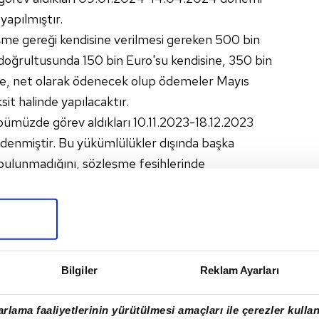
apılmıştır.
şme gereği kendisine verilmesi gereken 500 bin
i doğrultusunda 150 bin Euro'su kendisine, 350 bin
re, net olarak ödenecek olup ödemeler Mayıs
it halinde yapılacaktır.
bümüzde görev aldıkları 10.11.2023-18.12.2023
ödenmiştir. Bu yükümlülükler dışında başka
ulunmadığını, sözleşme fesihlerinde
nması adına örnek bir sözleşme imzalandığını ve
 Kurulumuza teslim edildiğini camiamızın
yarılarımıza rağmen maksatlı ve yalan haberleri
ermaye Piyasası Kanunu Madde 107" kapsamında suç
ldi.
Bilgiler
Reklam Ayarları
SPOR HABERI
#RIZA ÇALIMBAY
rlama faaliyetlerinin yürütülmesi amaçları ile çerezler kullan