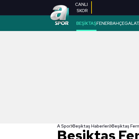
CANLI
SKOR
BEŞİKTAŞ
FENERBAHÇE
GALAT
A Spor
Beşiktaş Haberleri
Beşiktaş Fe