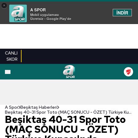
×
A SPOR
İNDİR
Mobil uygulaması
Ücretsiz - Google Play'de
CANLI
SKOR
A Spor
Beşiktaş Haberleri
Beşiktaş 40-31 Spor Toto (MAÇ SONUCU - ÖZET) Türkiye Kupası'nda şampiyon Beşiktaş!
Beşiktaş 40-31 Spor Toto
(MAÇ SONUCU - ÖZET)