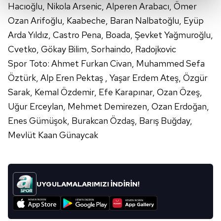
Hacıoğlu, Nikola Arsenic, Alperen Arabacı, Ömer
Ozan Arifoğlu, Kaabeche, Baran Nalbatoğlu, Eyüp
Her halükârda, kullanıcılar, bu çerezlere izin vermedikleri
takdirde, kullanıcılara hedefli reklamlar
Arda Yıldız, Castro Pena, Boada, Şevket Yağmuroğlu,
gösterilmeyecektir."
Cvetko, Gökay Bilim, Sorhaindo, Radojkovic
Spor Toto: Ahmet Furkan Civan, Muhammed Sefa
Sizlere daha iyi bir hizmet sunabilmek için İnternet
Öztürk, Alp Eren Pektaş , Yaşar Erdem Ateş, Özgür
Sitemizde kendimize ve üçüncü kişilere ait çerezler
Sarak, Kemal Özdemir, Efe Karapınar, Ozan Özeş,
kullanılmaktadır. Bu çerezler vasıtasıyla çeşitli kişisel
verileriniz işlenmekte olup gerekli olan çerezler bilgi
Uğur Erceylan, Mehmet Demirezen, Ozan Erdoğan,
toplumu hizmetlerinin sunulması amacıyla
Enes Gümüşok, Burakcan Özdaş, Barış Buğday,
kullanılmaktadır. Diğer çerezler, sitemizin daha işlevsel
Mevlüt Kaan Günaycak
kılınması ve kişiselleştirilmesi ve sizlere yönelik
reklam/pazarlama faaliyetlerinin yapılması, amaçlarıyla
sınırlı olarak açık rızanız dahilinde kullanılacaktır.
UYGULAMALARIMIZI İNDİRİN!
Çerezlere ilişkin tercihlerinizi aşağıda yer alan panel
vasıtasıyla belirleyebilirsiniz. Çerezlere ilişkin detaylı bilgi
için Ayarlar butonuna tıklayabilir,
Çerez Bilgilendirme