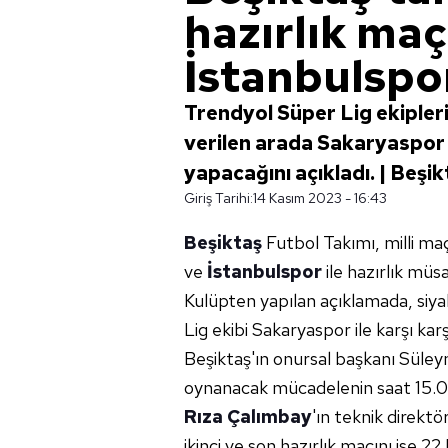
hazırlık maç
İstanbulspor
Trendyol Süper Lig ekipleri
verilen arada Sakaryaspor v
yapacağını açıkladı. | Beşi
Giriş Tarihi:
14 Kasım 2023 - 16:43
Beşiktaş
Futbol Takımı, milli maç
ve
İstanbulspor
ile hazırlık müs
Kulüpten yapılan açıklamada, siya
Lig ekibi Sakaryaspor ile karşı karş
Beşiktaş'ın onursal başkanı Süle
oynanacak mücadelenin saat 15.00
Rıza Çalımbay
'ın teknik direktö
ikinci ve son hazırlık maçını is