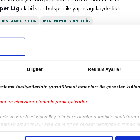
per Lig
ekibi İstanbulspor ile yapacağı kaydedildi.
#İSTANBULSPOR
#TRENDYOL SÜPER LIG
I
Bilgiler
Reklam Ayarları
rlama faaliyetlerinin yürütülmesi amaçları ile çerezler kullan
Sonraki Haber
yıcı ve cihazlarını tanımlayarak çalışırlar.
Çalımbay geldi Kartal
uçuşa geçti!
de sizlere özel kişiselleştirilmiş reklamlar sunabilir, sayfalarım
aparken amacımızın size daha iyi bir reklam deneyimi sunmak ol
imizden gelen çabayı gösterdiğimizi ve bu noktada, reklamların ma
olduğunu sizlere hatırlatmak isteriz.