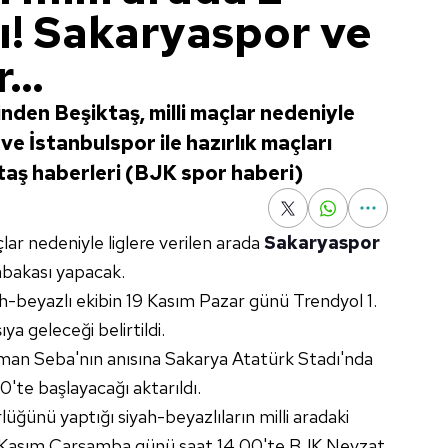
ı! Sakaryaspor ve
...
nden Beşiktaş, milli maçlar nedeniyle
e İstanbulspor ile hazırlık maçları
ktaş haberleri (BJK spor haberi)
lar nedeniyle liglere verilen arada
Sakaryaspor
abakası yapacak.
h-beyazlı ekibin 19 Kasım Pazar günü Trendyol 1.
ıya geleceği belirtildi.
yman Seba'nın anısına Sakarya Atatürk Stadı'nda
'te başlayacağı aktarıldı.
rlüğünü yaptığı siyah-beyazlıların milli aradaki
e 22 Kasım Çarşamba günü saat 14.00'te BJK Nevzat