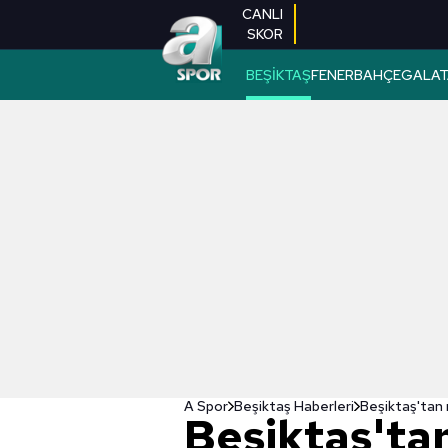
CANLI
SKOR
BEŞİKTAŞ
FENERBAHÇE
GALAT
A Spor
Beşiktaş Haberleri
Beşiktaş'tan m
Beşiktaş'tan