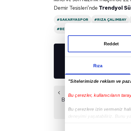
Demir Tesisleri'nde
Trendyol Sü
#SAKARYASPOR
#RIZA ÇALIMBAY
#BEŞIKTAŞ
Reddet
UYGULAMALARIMIZ
İNDİRİN!
Rıza
"Sitelerimizde reklam ve paza
Önceki Haber
Bu çerezler, kullanıcıların tara
Başkanlık başvurusu
onaylandı!
Bu çerezlere izin vermeniz halin
deneyimi yaşatabiliriz. Bunu y
içerikleri sunabilmek adına el
noktasında tek gelir kalemimiz 