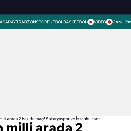
ASARAY
TRABZONSPOR
FUTBOL
BASKETBOL
VİDEO
CANLI YA
illi arada 2 hazırlık maçı! Sakaryaspor ve İstanbulspor...
 milli arada 2