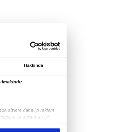
Hakkında
ılmaktadır.
ızda sizlere daha iyi reklam
duğunu ve sizlere en iyi
liyetlerimizi karşılamak