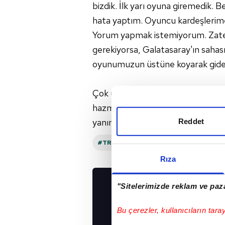
bizdik. İlk yarı oyuna giremedik. B
hata yaptım. Oyuncu kardeşlerime
Yorum yapmak istemiyorum. Zate
gerekiyorsa, Galatasaray'ın sahasın
oyunumuzun üstüne koyarak gide
Çok üzgünüz, çok çok üzgünüz. Ola
hazmetmiyoruz! Daha iyi olmak zo
yanına çağırması, motive ediyor.
Reddet
#TRENDYOL SÜPER LIG
#BJK SPOR
Rıza
"Sitelerimizde reklam ve paza
UYGULAMALARIMIZ
İNDİRİN!
Bu çerezler, kullanıcıların tara