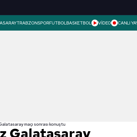
ASARAY
TRABZONSPOR
FUTBOL
BASKETBOL
VİDEO
CANLI YA
Galatasaray maçı sonrası konuştu
z Galatasaray