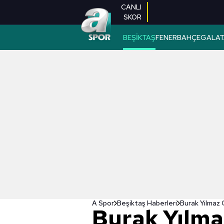
CANLI
SKOR
BEŞİKTAŞ
FENERBAHÇE
GALAT
A Spor
Beşiktaş Haberleri
Burak Yılmaz 
Burak Yılma