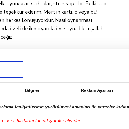
elki oyuncular korktular, stres yaptılar. Belki ben
 teşekkür ederim. Mert'in kartı, o veya bu!
n herkes konuşuyordur. Nasıl oynanması
da özellikle ikinci yarıda öyle oynadık. İnşallah
ceğiz.
bilecek her şey oldu! İçimize sindirmiyoruz,
rundayız. Bu maçtan sonra taraftarların bizi
 Bundan sonra skoru alacağımızı düşünüyorum.
#BEŞIKTAŞ
Bilgiler
Reklam Ayarları
rlama faaliyetlerinin yürütülmesi amaçları ile çerezler kullan
I
yıcı ve cihazlarını tanımlayarak çalışırlar.