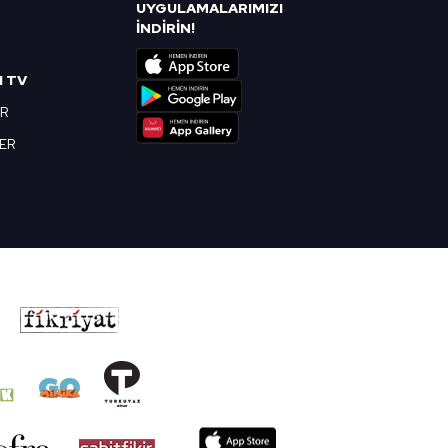
UYGULAMALARIMIZI
R
İNDİRİN!
I TV
OR
BER