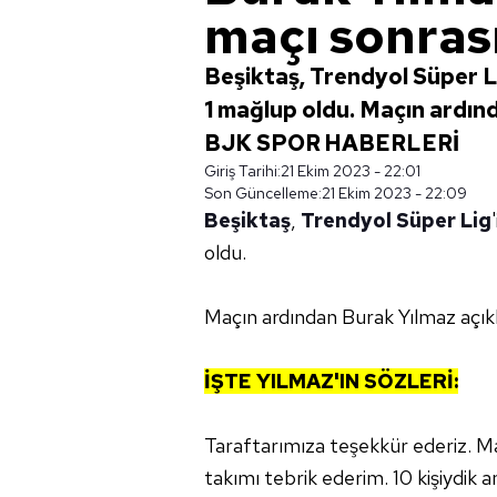
maçı sonras
Beşiktaş, Trendyol Süper L
1 mağlup oldu. Maçın ardın
BJK SPOR HABERLERİ
Giriş Tarihi:
21 Ekim 2023 - 22:01
Son Güncelleme:
21 Ekim 2023 - 22:09
Beşiktaş
,
Trendyol Süper Lig
oldu.
Maçın ardından Burak Yılmaz açık
İŞTE YILMAZ'IN SÖZLERİ:
Taraftarımıza teşekkür ederiz. Maçt
takımı tebrik ederim. 10 kişiydik am