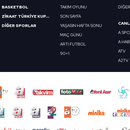
BASKETBOL
TAKIM OYUNU
DİĞE
ZİRAAT TÜRKİYE KUPASI
SON SAYFA
CANL
DİĞER SPORLAR
YAŞASIN HAFTA SONU
A SP
MAÇ GÜNÜ
A HA
ARTI FUTBOL
ATV
90+1
A2TV