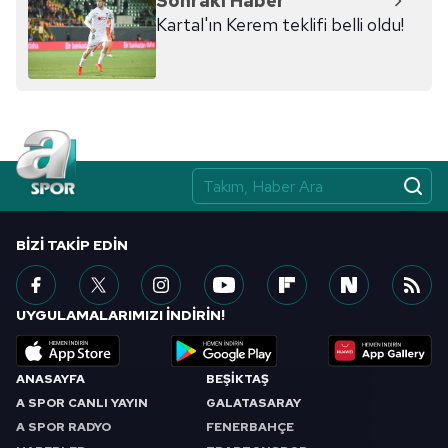
Sonraki Haber
Kartal'ın Kerem teklifi belli oldu!
BIZI TAKIP EDIN
UYGULAMALARIMIZI İNDİRİN!
ANASAYFA
BEŞİKTAŞ
A SPOR CANLI YAYIN
GALATASARAY
A SPOR RADYO
FENERBAHÇE