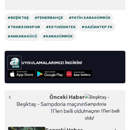
#BEŞIKTAŞ
#FENERBAHÇE
#FATIH KARAGÜMRÜK
#TRABZONSPOR
#ESTUDIANTES
#GAZIANTEP FK
#ANKARAGÜCÜ
#KARAGÜMRÜK
UYGULAMALARIMIZI İNDİRİN!
Önceki Haber
Beşiktaş - Sampdoria maçının
11'leri belli oldu!