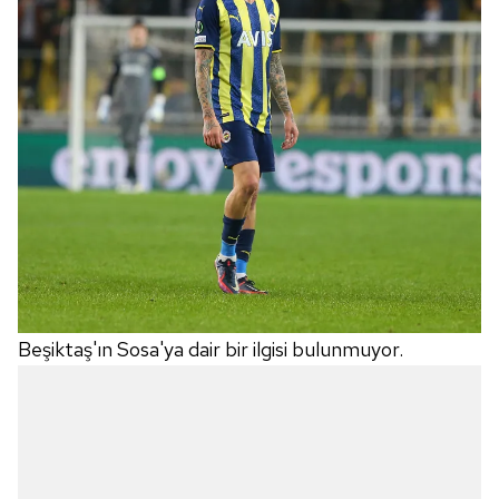
gösterilmeyecektir."
Sizlere daha iyi bir hizmet sunabilmek için İnternet
Sitemizde kendimize ve üçüncü kişilere ait çerezler
kullanılmaktadır. Bu çerezler vasıtasıyla çeşitli kişisel
verileriniz işlenmekte olup gerekli olan çerezler bilgi
toplumu hizmetlerinin sunulması amacıyla
kullanılmaktadır. Diğer çerezler, sitemizin daha işlevsel
kılınması ve kişiselleştirilmesi ve sizlere yönelik
reklam/pazarlama faaliyetlerinin yapılması, amaçlarıyla
sınırlı olarak açık rızanız dahilinde kullanılacaktır.
Çerezlere ilişkin tercihlerinizi aşağıda yer alan panel
Beşiktaş'ın Sosa'ya dair bir ilgisi bulunmuyor.
vasıtasıyla belirleyebilirsiniz. Çerezlere ilişkin detaylı bilgi
için Ayarlar butonuna tıklayabilir,
Çerez Bilgilendirme
Metnimizi
ziyaret edebilirsiniz.
6698 sayılı Kişisel Verilerin Korunması Kanunu uyarınca
hazırlanmış Aydınlatma Metnimizi okumak ve sitemizde