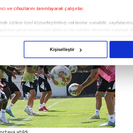
yıcı ve cihazlarını tanımlayarak çalışırlar.
de sizlere özel kişiselleştirilmiş reklamlar sunabilir, sayfalarım
aparken amacımızın size daha iyi bir reklam deneyimi sunmak ol
imizden gelen çabayı gösterdiğimizi ve bu noktada, reklamların ma
olduğunu sizlere hatırlatmak isteriz.
Kişiselleştir
çerezlere izin vermedikleri takdirde, kullanıcılara hedefli reklaml
abilmek için İnternet Sitemizde kendimize ve üçüncü kişilere ait 
isel verileriniz işlenmekte olup gerekli olan çerezler bilgi toplum
 çerezler, sitemizin daha işlevsel kılınması ve kişiselleştirilmes
 yapılması, amaçlarıyla sınırlı olarak açık rızanız dahilinde kulla
aşağıda yer alan panel vasıtasıyla belirleyebilirsiniz. Çerezlere iliş
lgilendirme Metnimizi
ziyaret edebilirsiniz.
Korunması Kanunu uyarınca hazırlanmış Aydınlatma Metnimizi okum
ortaya atıldı.