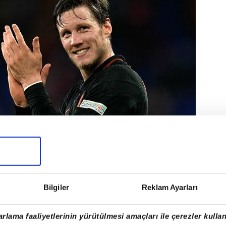
Bilgiler
Reklam Ayarları
a kadrosuna santrfor takviyesi yapmaya
st transferinde önemli bir aşama kaydetti.
rlama faaliyetlerinin yürütülmesi amaçları ile çerezler kullan