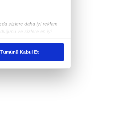
ızda sizlere daha iyi reklam
duğunu ve sizlere en iyi
liyetlerimizi karşılamak
Tümünü Kabul Et
ar gösterilmeyecektir."
çerezler kullanılmaktadır. Bu
u hizmetlerinin sunulması
i ve sizlere yönelik
nılacaktır.
kin detaylı bilgi için Ayarlar
ak ve sitemizde ilgili