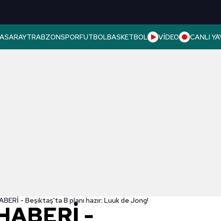
ASARAY
TRABZONSPOR
FUTBOL
BASKETBOL
VİDEO
CANLI YA
Rİ - Beşiktaş'ta B planı hazır: Luuk de Jong!
HABERİ -