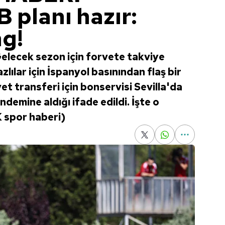
B planı hazır:
g!
Gelecek sezon için forvete takviye
ılar için İspanyol basınından flaş bir
vet transferi için bonservisi Sevilla'da
emine aldığı ifade edildi. İşte o
K spor haberi)