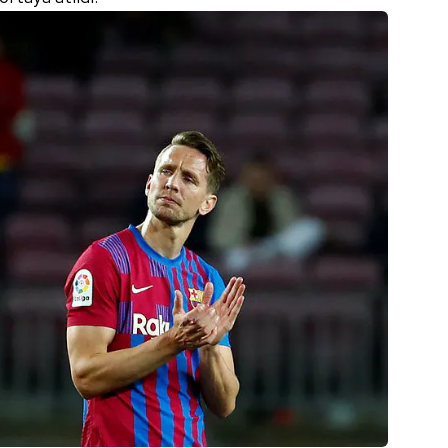
 çerezlerle ilgili bilgi almak için lütfen
tıklayınız
.