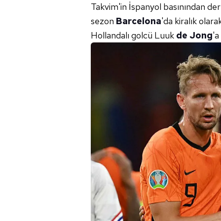
Takvim'in İspanyol basınından derl
sezon
Barcelona
'da kiralık ola
Hollandalı golcü Luuk
de Jong
'a