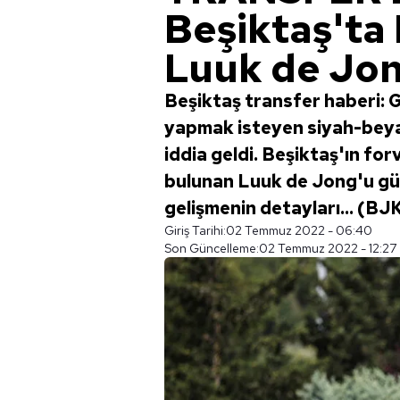
Beşiktaş'ta 
Luuk de Jon
Beşiktaş transfer haberi: 
yapmak isteyen siyah-beyazl
iddia geldi. Beşiktaş'ın for
bulunan Luuk de Jong'u günd
gelişmenin detayları... (BJ
Giriş Tarihi:
02 Temmuz 2022 - 06:40
Son Güncelleme:
02 Temmuz 2022 - 12:27