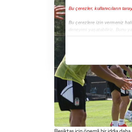
Bu çerezler, kullanıcıların tara
Bu çerezlere izin vermeniz halin
deneyimi yaşatabiliriz. Bunu y
içerikleri sunabilmek adına el
noktasında tek gelir kalemimiz 
Her halükârda, kullanıcılar, bu 
Sizlere daha iyi bir hizmet sun
çerezler vasıtasıyla çeşitli kiş
amacıyla kullanılmaktadır. Diğer
reklam/pazarlama faaliyetlerinin
Çerezlere ilişkin tercihlerinizi 
butonuna tıklayabilir,
Çerez Bi
6698 sayılı Kişisel Verilerin 
Beşiktaş için önemli bir iddia daha 