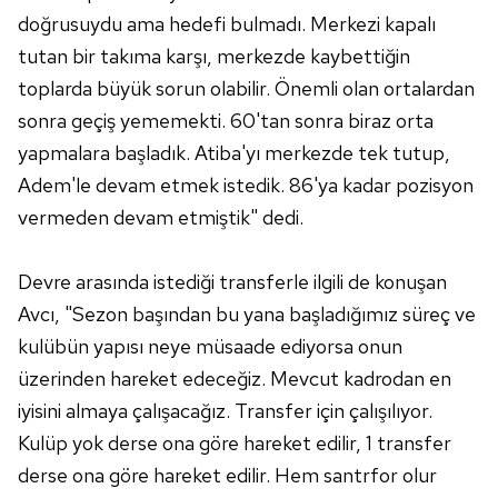
6698 sayılı Kişisel Verilerin Korunması Kanunu uyarınca
doğrusuydu ama hedefi bulmadı. Merkezi kapalı
hazırlanmış Aydınlatma Metnimizi okumak ve sitemizde
tutan bir takıma karşı, merkezde kaybettiğin
ilgili mevzuata uygun olarak kullanılan çerezlerle ilgili bilgi
toplarda büyük sorun olabilir. Önemli olan ortalardan
almak için lütfen
tıklayınız
.
sonra geçiş yememekti. 60'tan sonra biraz orta
yapmalara başladık. Atiba'yı merkezde tek tutup,
Adem'le devam etmek istedik. 86'ya kadar pozisyon
vermeden devam etmiştik" dedi.
Devre arasında istediği transferle ilgili de konuşan
Avcı, "Sezon başından bu yana başladığımız süreç ve
kulübün yapısı neye müsaade ediyorsa onun
üzerinden hareket edeceğiz. Mevcut kadrodan en
iyisini almaya çalışacağız. Transfer için çalışılıyor.
Kulüp yok derse ona göre hareket edilir, 1 transfer
derse ona göre hareket edilir. Hem santrfor olur