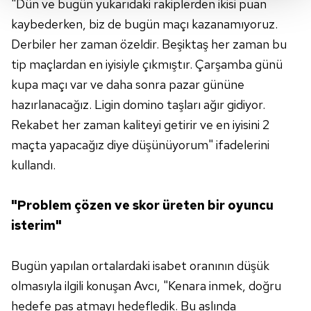
"Dün ve bugün yukarıdaki rakiplerden ikisi puan
Her halükârda, kullanıcılar, bu çerezlere izin vermedikleri
kaybederken, biz de bugün maçı kazanamıyoruz.
takdirde, kullanıcılara hedefli reklamlar
gösterilmeyecektir."
Derbiler her zaman özeldir. Beşiktaş her zaman bu
tip maçlardan en iyisiyle çıkmıştır. Çarşamba günü
Sizlere daha iyi bir hizmet sunabilmek için İnternet
kupa maçı var ve daha sonra pazar gününe
Sitemizde kendimize ve üçüncü kişilere ait çerezler
hazırlanacağız. Ligin domino taşları ağır gidiyor.
kullanılmaktadır. Bu çerezler vasıtasıyla çeşitli kişisel
Rekabet her zaman kaliteyi getirir ve en iyisini 2
verileriniz işlenmekte olup gerekli olan çerezler bilgi
toplumu hizmetlerinin sunulması amacıyla
maçta yapacağız diye düşünüyorum" ifadelerini
kullanılmaktadır. Diğer çerezler, sitemizin daha işlevsel
kullandı.
kılınması ve kişiselleştirilmesi ve sizlere yönelik
reklam/pazarlama faaliyetlerinin yapılması, amaçlarıyla
"Problem çözen ve skor üreten bir oyuncu
sınırlı olarak açık rızanız dahilinde kullanılacaktır.
isterim"
Çerezlere ilişkin tercihlerinizi aşağıda yer alan panel
vasıtasıyla belirleyebilirsiniz. Çerezlere ilişkin detaylı bilgi
Bugün yapılan ortalardaki isabet oranının düşük
için Ayarlar butonuna tıklayabilir,
Çerez Bilgilendirme
olmasıyla ilgili konuşan Avcı, "Kenara inmek, doğru
Metnimizi
ziyaret edebilirsiniz.
hedefe pas atmayı hedefledik. Bu aslında