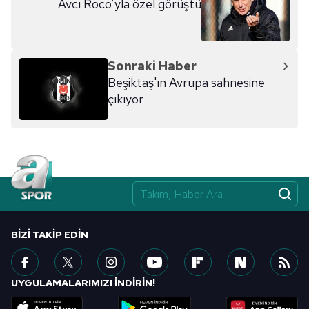
Avcı Roco’yla özel görüştü
Sonraki Haber
Beşiktaş'ın Avrupa sahnesine
çıkıyor
BIZI TAKIP EDIN
UYGULAMALARIMIZI İNDİRİN!