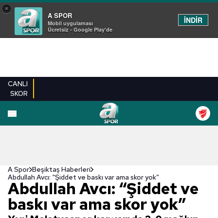
×
A SPOR
İNDİR
Mobil uygulaması
Ücretsiz - Google Play'de
CANLI
SKOR
A Spor
Beşiktaş Haberleri
Abdullah Avcı: “Şiddet ve baskı var ama skor yok”
Abdullah Avcı: “Şiddet ve
baskı var ama skor yok”