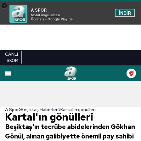
×
A SPOR
İNDİR
Mobil uygulaması
Ücretsiz - Google Play'de
CANLI
SKOR
A Spor
Beşiktaş Haberleri
Kartal'ın gönülleri
Kartal'ın gönülleri
Beşiktaş'ın tecrübe abidelerinden Gökhan
Gönül, alınan galibiyette önemli pay sahibi