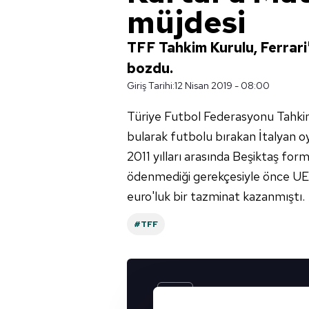
müjdesi
TFF Tahkim Kurulu, Ferrari'
bozdu.
Giriş Tarihi:
12 Nisan 2019 - 08:00
Türiye Futbol Federasyonu Tahkim K
bularak futbolu bırakan İtalyan 
2011 yılları arasında Beşiktaş forma
ödenmediği gerekçesiyle önce UEF
euro'luk bir tazminat kazanmıştı.
#TFF
UYGULAMALARIMIZ
İNDİRİN!