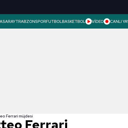
ASARAY
TRABZONSPOR
FUTBOL
BASKETBOL
VİDEO
CANLI YA
eo Ferrari müjdesi
teo Ferrari