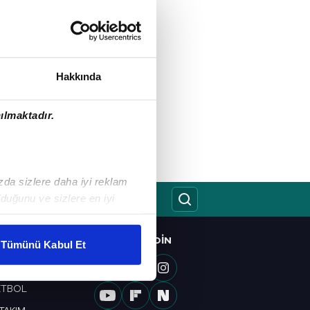
Hakkında
ılmaktadır.
ızda sizlere daha iyi reklam
duğunu ve sizlere en iyi
liyetlerimizi karşılamak
BIZI TAKIP EDIN
O
Tümünü Kabul Et
ar gösterilmeyecektir."
OL
ETBOL
çerezler kullanılmaktadır. Bu