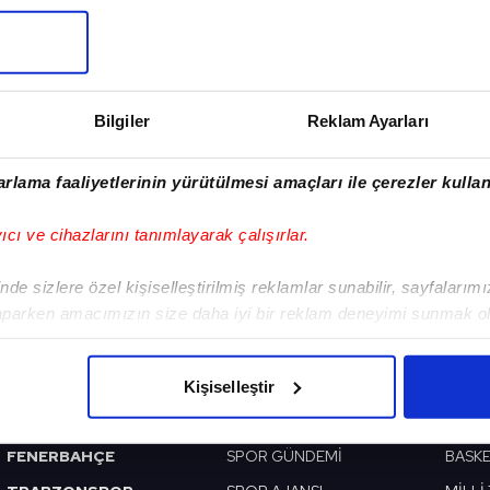
Sonraki Haber
Bilgiler
Reklam Ayarları
Karius & Vida indirim
yapmalı
rlama faaliyetlerinin yürütülmesi amaçları ile çerezler kullan
yıcı ve cihazlarını tanımlayarak çalışırlar.
de sizlere özel kişiselleştirilmiş reklamlar sunabilir, sayfalarım
aparken amacımızın size daha iyi bir reklam deneyimi sunmak ol
VERI POLITIKASI
GIZLILIK BILDIRIMI
KÜNYE / İLETIŞIM
imizden gelen çabayı gösterdiğimizi ve bu noktada, reklamların ma
olduğunu sizlere hatırlatmak isteriz.
BEŞİKTAŞ
PROGRAMLAR
VIDE
Kişiselleştir
çerezlere izin vermedikleri takdirde, kullanıcılara hedefli reklaml
GALATASARAY
SABAH SPORU
FUTB
FENERBAHÇE
SPOR GÜNDEMİ
BASK
abilmek için İnternet Sitemizde kendimize ve üçüncü kişilere ait 