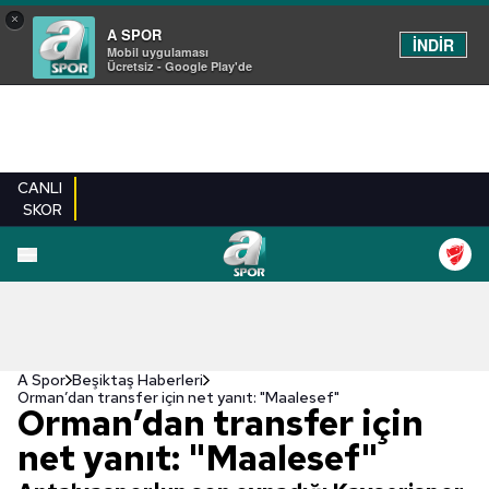
×
A SPOR
İNDİR
Mobil uygulaması
Ücretsiz - Google Play'de
CANLI
SKOR
A Spor
Beşiktaş Haberleri
Orman’dan transfer için net yanıt: "Maalesef"
Orman’dan transfer için
net yanıt: "Maalesef"